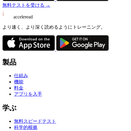
無料テストを受ける →
acceleread
より速く、より深く読めるようにトレーニング。
製品
仕組み
機能
料金
アプリを入手
学ぶ
無料スピードテスト
科学的根拠