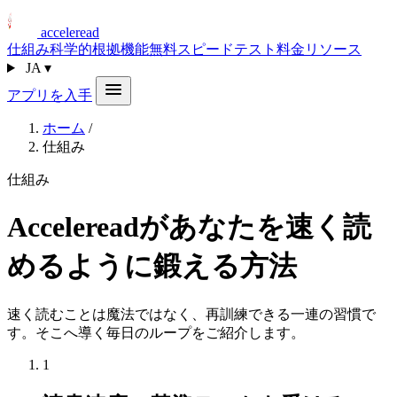
acceleread
仕組み
科学的根拠
機能
無料スピードテスト
料金
リソース
JA
▾
アプリを入手
ホーム
/
仕組み
仕組み
Accelereadがあなたを速く読
めるように鍛える方法
速く読むことは魔法ではなく、再訓練できる一連の習慣で
す。そこへ導く毎日のループをご紹介します。
1