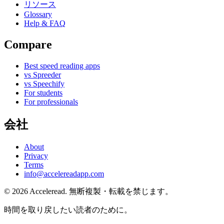
リソース
Glossary
Help & FAQ
Compare
Best speed reading apps
vs Spreeder
vs Speechify
For students
For professionals
会社
About
Privacy
Terms
info@accelereadapp.com
© 2026 Acceleread. 無断複製・転載を禁じます。
時間を取り戻したい読者のために。