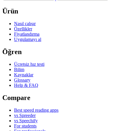
Ürün
Nasıl çalışır
Özellikler
Fiyatlandırma
Uygulamayı al
Öğren
Ücretsiz hız testi
Bilim
Kaynaklar
Glossary
Help & FAQ
Compare
Best speed reading apps
vs Spreeder
vs Speechify
For students