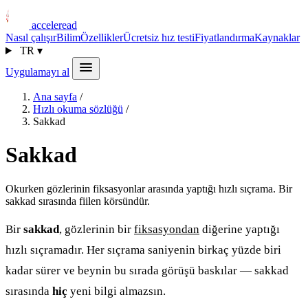
acceleread
Nasıl çalışır
Bilim
Özellikler
Ücretsiz hız testi
Fiyatlandırma
Kaynaklar
TR
▾
Uygulamayı al
Ana sayfa
/
Hızlı okuma sözlüğü
/
Sakkad
Sakkad
Okurken gözlerinin fiksasyonlar arasında yaptığı hızlı sıçrama. Bir
sakkad sırasında fiilen körsündür.
Bir
sakkad
, gözlerinin bir
fiksasyondan
diğerine yaptığı
hızlı sıçramadır. Her sıçrama saniyenin birkaç yüzde biri
kadar sürer ve beynin bu sırada görüşü baskılar — sakkad
sırasında
hiç
yeni bilgi almazsın.