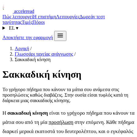
acceleread
Πώς λειτουργεί
Η επιστήμη
Λειτουργίες
Δωρεάν τεστ
ταχύτητας
Τιμές
Πόροι
EL
▾
Αποκτήστε την εφαρμογή
Αρχική
/
Γλωσσάρι ταχείας ανάγνωσης
/
Σακκαδική κίνηση
Σακκαδική κίνηση
Το γρήγορο πήδημα που κάνουν τα μάτια σου ανάμεσα στις
προσηλώσεις καθώς διαβάζεις. Στην ουσία είσαι τυφλός κατά τη
διάρκεια μιας σακκαδικής κίνησης.
Η
σακκαδική κίνηση
είναι το γρήγορο πήδημα που κάνουν τα
μάτια σου από τη μία
προσήλωση
στην επόμενη. Κάθε πήδημα
διαρκεί μερικά εκατοστά του δευτερολέπτου, και ο εγκέφαλός