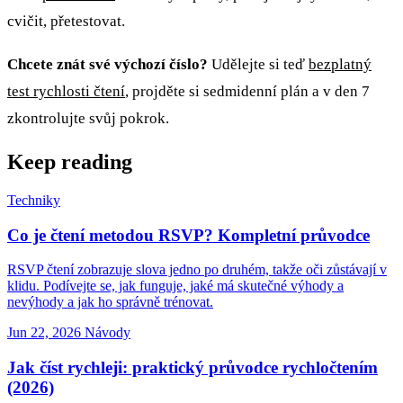
cvičit, přetestovat.
Chcete znát své výchozí číslo?
Udělejte si teď
bezplatný
test rychlosti čtení
, projděte si sedmidenní plán a v den 7
zkontrolujte svůj pokrok.
Keep reading
Techniky
Co je čtení metodou RSVP? Kompletní průvodce
RSVP čtení zobrazuje slova jedno po druhém, takže oči zůstávají v
klidu. Podívejte se, jak funguje, jaké má skutečné výhody a
nevýhody a jak ho správně trénovat.
Jun 22, 2026
Návody
Jak číst rychleji: praktický průvodce rychločtením
(2026)