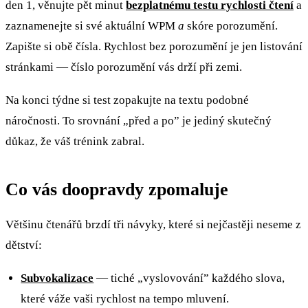
den 1, věnujte pět minut
bezplatnému testu rychlosti čtení
a
zaznamenejte si své aktuální WPM
a
skóre porozumění.
Zapište si obě čísla. Rychlost bez porozumění je jen listování
stránkami — číslo porozumění vás drží při zemi.
Na konci týdne si test zopakujte na textu podobné
náročnosti. To srovnání „před a po” je jediný skutečný
důkaz, že váš trénink zabral.
Co vás doopravdy zpomaluje
Většinu čtenářů brzdí tři návyky, které si nejčastěji neseme z
dětství:
Subvokalizace
— tiché „vyslovování” každého slova,
které váže vaši rychlost na tempo mluvení.