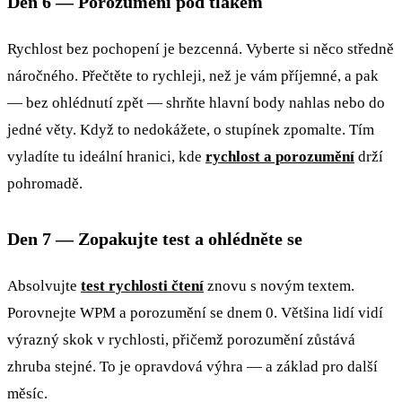
Den 6 — Porozumění pod tlakem
Rychlost bez pochopení je bezcenná. Vyberte si něco středně
náročného. Přečtěte to rychleji, než je vám příjemné, a pak
— bez ohlédnutí zpět — shrňte hlavní body nahlas nebo do
jedné věty. Když to nedokážete, o stupínek zpomalte. Tím
vyladíte tu ideální hranici, kde
rychlost a porozumění
drží
pohromadě.
Den 7 — Zopakujte test a ohlédněte se
Absolvujte
test rychlosti čtení
znovu s novým textem.
Porovnejte WPM a porozumění se dnem 0. Většina lidí vidí
výrazný skok v rychlosti, přičemž porozumění zůstává
zhruba stejné. To je opravdová výhra — a základ pro další
měsíc.