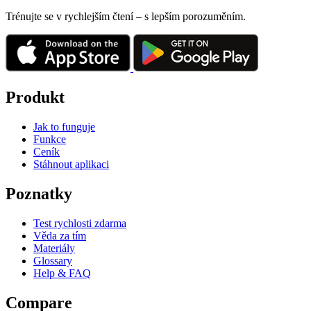
Trénujte se v rychlejším čtení – s lepším porozuměním.
Produkt
Jak to funguje
Funkce
Ceník
Stáhnout aplikaci
Poznatky
Test rychlosti zdarma
Věda za tím
Materiály
Glossary
Help & FAQ
Compare