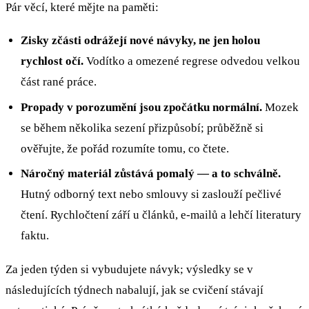
Pár věcí, které mějte na paměti:
Zisky zčásti odrážejí nové návyky, ne jen holou
rychlost očí.
Vodítko a omezené regrese odvedou velkou
část rané práce.
Propady v porozumění jsou zpočátku normální.
Mozek
se během několika sezení přizpůsobí; průběžně si
ověřujte, že pořád rozumíte tomu, co čtete.
Náročný materiál zůstává pomalý — a to schválně.
Hutný odborný text nebo smlouvy si zaslouží pečlivé
čtení. Rychločtení září u článků, e-mailů a lehčí literatury
faktu.
Za jeden týden si vybudujete návyk; výsledky se v
následujících týdnech nabalují, jak se cvičení stávají