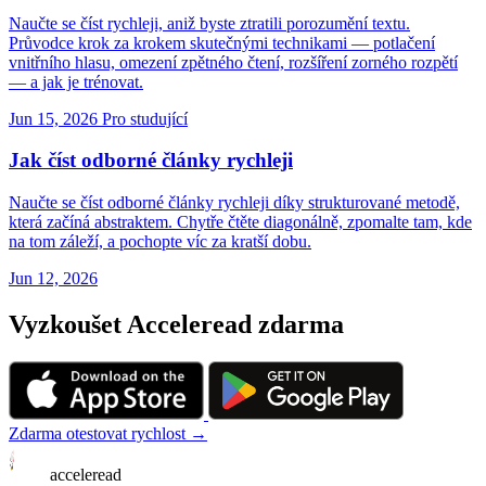
Naučte se číst rychleji, aniž byste ztratili porozumění textu.
Průvodce krok za krokem skutečnými technikami — potlačení
vnitřního hlasu, omezení zpětného čtení, rozšíření zorného rozpětí
— a jak je trénovat.
Jun 15, 2026
Pro studující
Jak číst odborné články rychleji
Naučte se číst odborné články rychleji díky strukturované metodě,
která začíná abstraktem. Chytře čtěte diagonálně, zpomalte tam, kde
na tom záleží, a pochopte víc za kratší dobu.
Jun 12, 2026
Vyzkoušet Acceleread zdarma
Zdarma otestovat rychlost →
acceleread