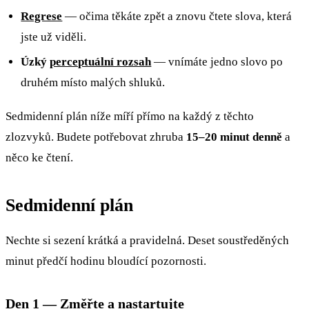
Regrese
— očima těkáte zpět a znovu čtete slova, která
jste už viděli.
Úzký
perceptuální rozsah
— vnímáte jedno slovo po
druhém místo malých shluků.
Sedmidenní plán níže míří přímo na každý z těchto
zlozvyků. Budete potřebovat zhruba
15–20 minut denně
a
něco ke čtení.
Sedmidenní plán
Nechte si sezení krátká a pravidelná. Deset soustředěných
minut předčí hodinu bloudící pozornosti.
Den 1 — Změřte a nastartujte