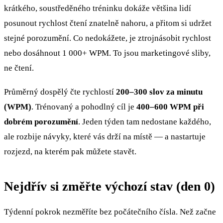
krátkého, soustředěného tréninku dokáže většina lidí
posunout rychlost čtení znatelně nahoru, a přitom si udržet
stejné porozumění. Co nedokážete, je ztrojnásobit rychlost
nebo dosáhnout 1 000+ WPM. To jsou marketingové sliby,
ne čtení.
Průměrný dospělý čte rychlostí
200–300 slov za minutu
(WPM)
. Trénovaný a pohodlný cíl je
400–600 WPM při
dobrém porozumění
. Jeden týden tam nedostane každého,
ale rozbije návyky, které vás drží na místě — a nastartuje
rozjezd, na kterém pak můžete stavět.
Nejdřív si změřte výchozí stav (den 0)
Týdenní pokrok nezměříte bez počátečního čísla. Než začne