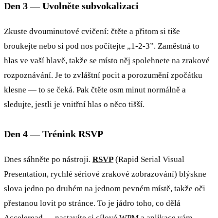
Den 3 — Uvolněte subvokalizaci
Zkuste dvouminutové cvičení: čtěte a přitom si tiše
broukejte nebo si pod nos počítejte „1-2-3”. Zaměstná to
hlas ve vaší hlavě, takže se místo něj spolehnete na zrakové
rozpoznávání. Je to zvláštní pocit a porozumění zpočátku
klesne — to se čeká. Pak čtěte osm minut normálně a
sledujte, jestli je vnitřní hlas o něco tišší.
Den 4 — Trénink RSVP
Dnes sáhněte po nástroji.
RSVP
(Rapid Serial Visual
Presentation, rychlé sériové zrakové zobrazování) blýskne
slova jedno po druhém na jednom pevném místě, takže oči
přestanou lovit po stránce. To je jádro toho, co dělá
Acceleread — nastavíte si cílové WPM a aplikace vám