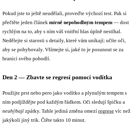
Pokud jste to ještě neudělali, proveďte výchozí test. Pak si
přečtěte jeden článek
mírně nepohodlným tempem
— dost
rychlým na to, aby s ním váš vnitřní hlas úplně nestíhal.
Nedělejte si starosti s detaily, které vám unikají; učíte oči,
aby se pohybovaly. Všímejte si, jaké to je posunout se za
hranici svého pohodlí.
Den 2 — Zbavte se regresí pomocí vodítka
Použijte prst nebo pero jako vodítko a plynulým tempem s
ním podjíždějte pod každým řádkem. Oči sledují špičku a
neuhýbají
zpátky. Tahle jediná změna omezí
regrese
víc než
jakýkoli jiný trik. Čtěte takto 10 minut.