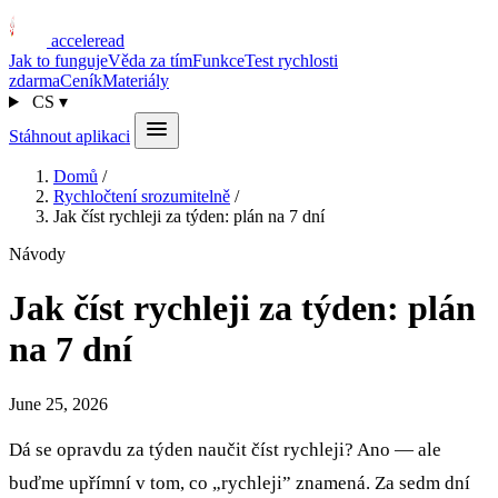
acceleread
Jak to funguje
Věda za tím
Funkce
Test rychlosti
zdarma
Ceník
Materiály
CS
▾
Stáhnout aplikaci
Domů
/
Rychločtení srozumitelně
/
Jak číst rychleji za týden: plán na 7 dní
Návody
Jak číst rychleji za týden: plán
na 7 dní
June 25, 2026
Dá se opravdu za týden naučit číst rychleji? Ano — ale
buďme upřímní v tom, co „rychleji” znamená. Za sedm dní