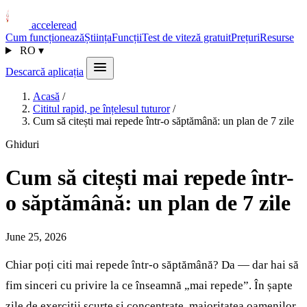
acceleread
Cum funcționează
Știința
Funcții
Test de viteză gratuit
Prețuri
Resurse
RO
▾
Descarcă aplicația
Acasă
/
Cititul rapid, pe înțelesul tuturor
/
Cum să citești mai repede într-o săptămână: un plan de 7 zile
Ghiduri
Cum să citești mai repede într-
o săptămână: un plan de 7 zile
June 25, 2026
Chiar poți citi mai repede într-o săptămână? Da — dar hai să
fim sinceri cu privire la ce înseamnă „mai repede”. În șapte
zile de exerciții scurte și concentrate, majoritatea oamenilor