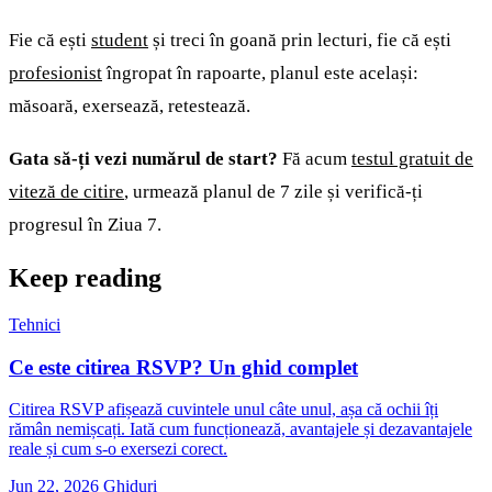
Fie că ești
student
și treci în goană prin lecturi, fie că ești
profesionist
îngropat în rapoarte, planul este același:
măsoară, exersează, retestează.
Gata să-ți vezi numărul de start?
Fă acum
testul gratuit de
viteză de citire
, urmează planul de 7 zile și verifică-ți
progresul în Ziua 7.
Keep reading
Tehnici
Ce este citirea RSVP? Un ghid complet
Citirea RSVP afișează cuvintele unul câte unul, așa că ochii îți
rămân nemișcați. Iată cum funcționează, avantajele și dezavantajele
reale și cum s-o exersezi corect.
Jun 22, 2026
Ghiduri