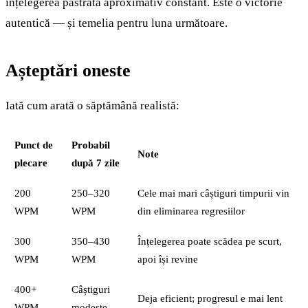
înțelegerea păstrată aproximativ constant. Este o victorie
autentică — și temelia pentru luna următoare.
Așteptări oneste
Iată cum arată o săptămână realistă:
Punct de
Probabil
Note
plecare
după 7 zile
200
250–320
Cele mai mari câștiguri timpurii vin
WPM
WPM
din eliminarea regresiilor
300
350–430
Înțelegerea poate scădea pe scurt,
WPM
WPM
apoi își revine
400+
Câștiguri
Deja eficient; progresul e mai lent
WPM
modeste