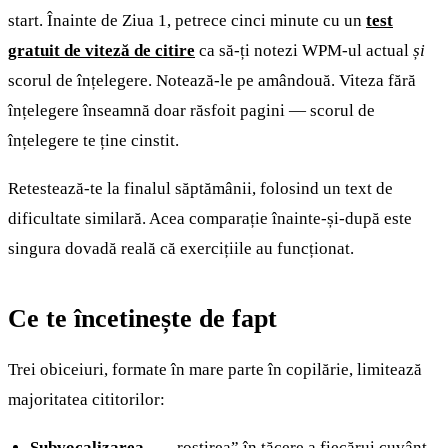
start. Înainte de Ziua 1, petrece cinci minute cu un
test
gratuit de viteză de citire
ca să-ți notezi WPM-ul actual
și
scorul de înțelegere. Notează-le pe amândouă. Viteza fără
înțelegere înseamnă doar răsfoit pagini — scorul de
înțelegere te ține cinstit.
Retestează-te la finalul săptămânii, folosind un text de
dificultate similară. Acea comparație înainte-și-după este
singura dovadă reală că exercițiile au funcționat.
Ce te încetinește de fapt
Trei obiceiuri, formate în mare parte în copilărie, limitează
majoritatea cititorilor:
Subvocalizarea
— „rostirea” în tăcere a fiecărui cuvânt,