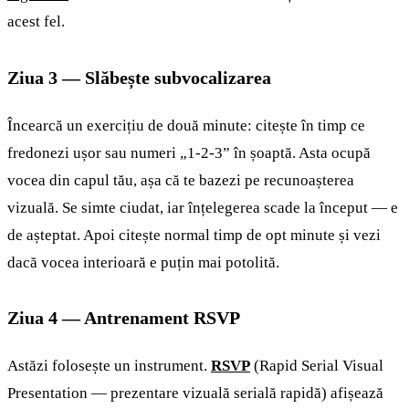
acest fel.
Ziua 3 — Slăbește subvocalizarea
Încearcă un exercițiu de două minute: citește în timp ce
fredonezi ușor sau numeri „1-2-3” în șoaptă. Asta ocupă
vocea din capul tău, așa că te bazezi pe recunoașterea
vizuală. Se simte ciudat, iar înțelegerea scade la început — e
de așteptat. Apoi citește normal timp de opt minute și vezi
dacă vocea interioară e puțin mai potolită.
Ziua 4 — Antrenament RSVP
Astăzi folosește un instrument.
RSVP
(Rapid Serial Visual
Presentation — prezentare vizuală serială rapidă) afișează