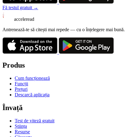
Fă testul gratuit →
acceleread
Antrenează-te să citești mai repede — cu o înțelegere mai bună.
Produs
Cum funcționează
Funcții
Prețuri
Descarcă aplicația
Învață
Test de viteză gratuit
Știința
Resurse