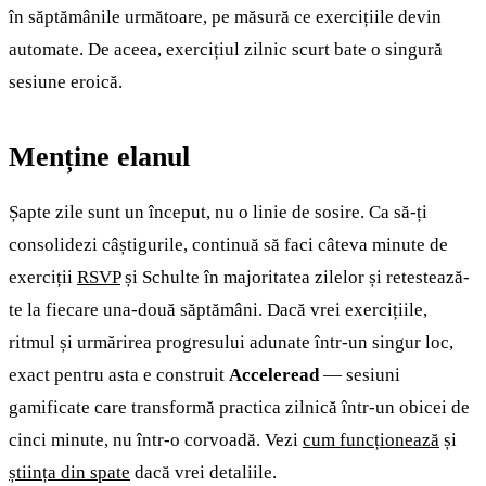
în săptămânile următoare, pe măsură ce exercițiile devin
automate. De aceea, exercițiul zilnic scurt bate o singură
sesiune eroică.
Menține elanul
Șapte zile sunt un început, nu o linie de sosire. Ca să-ți
consolidezi câștigurile, continuă să faci câteva minute de
exerciții
RSVP
și Schulte în majoritatea zilelor și retestează-
te la fiecare una-două săptămâni. Dacă vrei exercițiile,
ritmul și urmărirea progresului adunate într-un singur loc,
exact pentru asta e construit
Acceleread
— sesiuni
gamificate care transformă practica zilnică într-un obicei de
cinci minute, nu într-o corvoadă. Vezi
cum funcționează
și
știința din spate
dacă vrei detaliile.