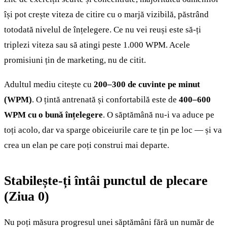
își pot crește viteza de citire cu o marjă vizibilă, păstrând
totodată nivelul de înțelegere. Ce nu vei reuși este să-ți
triplezi viteza sau să atingi peste 1.000 WPM. Acele
promisiuni țin de marketing, nu de citit.
Adultul mediu citește cu
200–300 de cuvinte pe minut
(WPM)
. O țintă antrenată și confortabilă este de
400–600
WPM cu o bună înțelegere
. O săptămână nu-i va aduce pe
toți acolo, dar va sparge obiceiurile care te țin pe loc — și va
crea un elan pe care poți construi mai departe.
Stabilește-ți întâi punctul de plecare
(Ziua 0)
Nu poți măsura progresul unei săptămâni fără un număr de