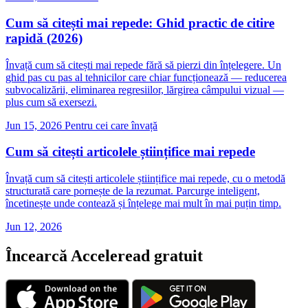
Cum să citești mai repede: Ghid practic de citire
rapidă (2026)
Învață cum să citești mai repede fără să pierzi din înțelegere. Un
ghid pas cu pas al tehnicilor care chiar funcționează — reducerea
subvocalizării, eliminarea regresiilor, lărgirea câmpului vizual —
plus cum să exersezi.
Jun 15, 2026
Pentru cei care învață
Cum să citești articolele științifice mai repede
Învață cum să citești articolele științifice mai repede, cu o metodă
structurată care pornește de la rezumat. Parcurge inteligent,
încetinește unde contează și înțelege mai mult în mai puțin timp.
Jun 12, 2026
Încearcă Acceleread gratuit