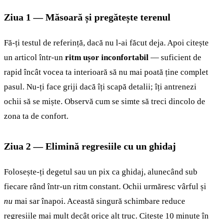
Ziua 1 — Măsoară și pregătește terenul
Fă-ți testul de referință, dacă nu l-ai făcut deja. Apoi citește
un articol într-un
ritm ușor inconfortabil
— suficient de
rapid încât vocea ta interioară să nu mai poată ține complet
pasul. Nu-ți face griji dacă îți scapă detalii; îți antrenezi
ochii să se miște. Observă cum se simte să treci dincolo de
zona ta de confort.
Ziua 2 — Elimină regresiile cu un ghidaj
Folosește-ți degetul sau un pix ca ghidaj, alunecând sub
fiecare rând într-un ritm constant. Ochii urmăresc vârful și
nu
mai sar înapoi. Această singură schimbare reduce
regresiile
mai mult decât orice alt truc. Citește 10 minute în