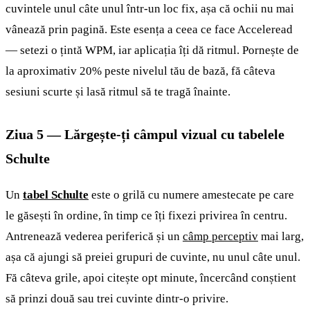
cuvintele unul câte unul într-un loc fix, așa că ochii nu mai
vânează prin pagină. Este esența a ceea ce face Acceleread
— setezi o țintă WPM, iar aplicația îți dă ritmul. Pornește de
la aproximativ 20% peste nivelul tău de bază, fă câteva
sesiuni scurte și lasă ritmul să te tragă înainte.
Ziua 5 — Lărgește-ți câmpul vizual cu tabelele
Schulte
Un
tabel Schulte
este o grilă cu numere amestecate pe care
le găsești în ordine, în timp ce îți fixezi privirea în centru.
Antrenează vederea periferică și un
câmp perceptiv
mai larg,
așa că ajungi să preiei grupuri de cuvinte, nu unul câte unul.
Fă câteva grile, apoi citește opt minute, încercând conștient
să prinzi două sau trei cuvinte dintr-o privire.