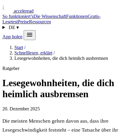
acceleread
So funktioniert’s
Die Wissenschaft
Funktionen
Gratis-
Lesetest
Preise
Ressourcen
DE
▾
App holen
Start
/
Schnelllesen, erklärt
/
Lesegewohnheiten, die dich heimlich ausbremsen
Ratgeber
Lesegewohnheiten, die dich
heimlich ausbremsen
20. Dezember 2025
Die meisten Menschen gehen davon aus, dass ihre
Lesegeschwindigkeit feststeht – eine Tatsache über ihr