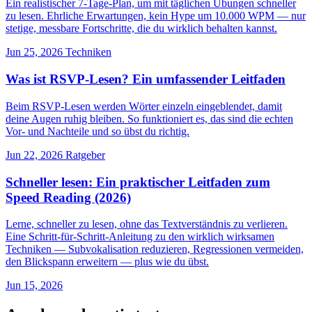
Ein realistischer 7-Tage-Plan, um mit täglichen Übungen schneller
zu lesen. Ehrliche Erwartungen, kein Hype um 10.000 WPM — nur
stetige, messbare Fortschritte, die du wirklich behalten kannst.
Jun 25, 2026
Techniken
Was ist RSVP-Lesen? Ein umfassender Leitfaden
Beim RSVP-Lesen werden Wörter einzeln eingeblendet, damit
deine Augen ruhig bleiben. So funktioniert es, das sind die echten
Vor- und Nachteile und so übst du richtig.
Jun 22, 2026
Ratgeber
Schneller lesen: Ein praktischer Leitfaden zum
Speed Reading (2026)
Lerne, schneller zu lesen, ohne das Textverständnis zu verlieren.
Eine Schritt-für-Schritt-Anleitung zu den wirklich wirksamen
Techniken — Subvokalisation reduzieren, Regressionen vermeiden,
den Blickspann erweitern — plus wie du übst.
Jun 15, 2026