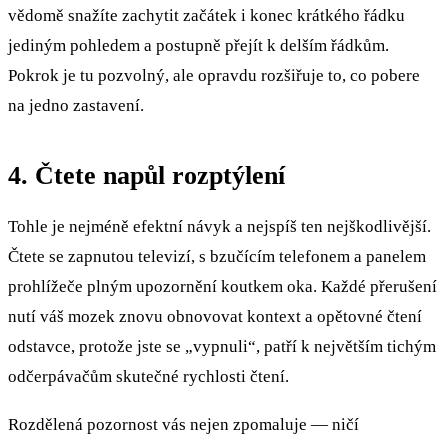
vědomě snažíte zachytit začátek i konec krátkého řádku
jediným pohledem a postupně přejít k delším řádkům.
Pokrok je tu pozvolný, ale opravdu rozšiřuje to, co pobere
na jedno zastavení.
4. Čtete napůl rozptýlení
Tohle je nejméně efektní návyk a nejspíš ten nejškodlivější.
Čtete se zapnutou televizí, s bzučícím telefonem a panelem
prohlížeče plným upozornění koutkem oka. Každé přerušení
nutí váš mozek znovu obnovovat kontext a opětovné čtení
odstavce, protože jste se „vypnuli“, patří k největším tichým
odčerpávačům skutečné rychlosti čtení.
Rozdělená pozornost vás nejen zpomaluje — ničí