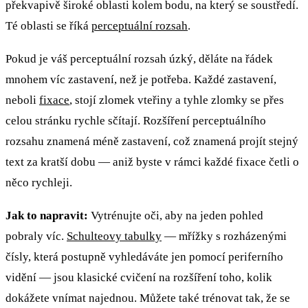
překvapivě široké oblasti kolem bodu, na který se soustředí.
Té oblasti se říká
perceptuální rozsah
.
Pokud je váš perceptuální rozsah úzký, děláte na řádek
mnohem víc zastavení, než je potřeba. Každé zastavení,
neboli
fixace
, stojí zlomek vteřiny a tyhle zlomky se přes
celou stránku rychle sčítají. Rozšíření perceptuálního
rozsahu znamená méně zastavení, což znamená projít stejný
text za kratší dobu — aniž byste v rámci každé fixace četli o
něco rychleji.
Jak to napravit:
Vytrénujte oči, aby na jeden pohled
pobraly víc.
Schulteovy tabulky
— mřížky s rozházenými
čísly, která postupně vyhledáváte jen pomocí periferního
vidění — jsou klasické cvičení na rozšíření toho, kolik
dokážete vnímat najednou. Můžete také trénovat tak, že se