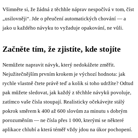
Všimněte si, že žádná z těchhle náprav nespočívá v tom, číst
„usilovněji“. Jde o přeučení automatických chování — a
jako u každého návyku to vyžaduje opakování, ne vůli.
Začněte tím, že zjistíte, kde stojíte
Nemůžete napravit návyk, který nedokážete změřit.
Nejužitečnějším prvním krokem je výchozí hodnota: jak
rychle vlastně čtete právě teď a kolik si toho udržíte? Odtud
pak můžete sledovat, jak každý z těchhle návyků povoluje,
zatímco vaše čísla stoupají. Realisticky očekávejte stálý
pokrok směrem k 400 až 600 slovům za minutu s dobrým
porozuměním — ne čísla přes 1 000, kterými se některé
aplikace chlubí a která téměř vždy jdou na úkor pochopení.