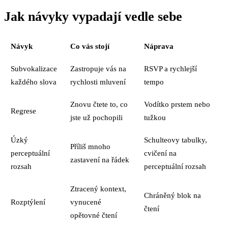
Jak návyky vypadají vedle sebe
Návyk
Co vás stojí
Náprava
Subvokalizace
Zastropuje vás na
RSVP a rychlejší
každého slova
rychlosti mluvení
tempo
Znovu čtete to, co
Vodítko prstem nebo
Regrese
jste už pochopili
tužkou
Úzký
Schulteovy tabulky,
Příliš mnoho
perceptuální
cvičení na
zastavení na řádek
rozsah
perceptuální rozsah
Ztracený kontext,
Chráněný blok na
Rozptýlení
vynucené
čtení
opětovné čtení