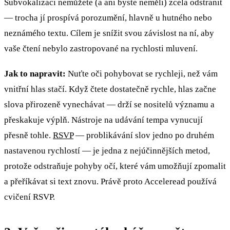
Subvokalizaci nemůžete (a ani byste neměli) zcela odstranit
— trocha jí prospívá porozumění, hlavně u hutného nebo
neznámého textu. Cílem je snížit svou závislost na ní, aby
vaše čtení nebylo zastropované na rychlosti mluvení.
Jak to napravit:
Nuťte oči pohybovat se rychleji, než vám
vnitřní hlas stačí. Když čtete dostatečně rychle, hlas začne
slova přirozeně vynechávat — drží se nositelů významu a
přeskakuje výplň. Nástroje na udávání tempa vynucují
přesně tohle.
RSVP
— problikávání slov jedno po druhém
nastavenou rychlostí — je jedna z nejúčinnějších metod,
protože odstraňuje pohyby očí, které vám umožňují zpomalit
a přeříkávat si text znovu. Právě proto Acceleread používá
cvičení RSVP.