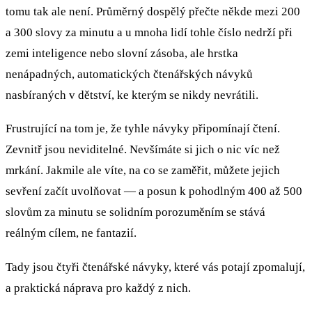
tomu tak ale není. Průměrný dospělý přečte někde mezi 200
a 300 slovy za minutu a u mnoha lidí tohle číslo nedrží při
zemi inteligence nebo slovní zásoba, ale hrstka
nenápadných, automatických čtenářských návyků
nasbíraných v dětství, ke kterým se nikdy nevrátili.
Frustrující na tom je, že tyhle návyky připomínají čtení.
Zevnitř jsou neviditelné. Nevšímáte si jich o nic víc než
mrkání. Jakmile ale víte, na co se zaměřit, můžete jejich
sevření začít uvolňovat — a posun k pohodlným 400 až 500
slovům za minutu se solidním porozuměním se stává
reálným cílem, ne fantazií.
Tady jsou čtyři čtenářské návyky, které vás potají zpomalují,
a praktická náprava pro každý z nich.