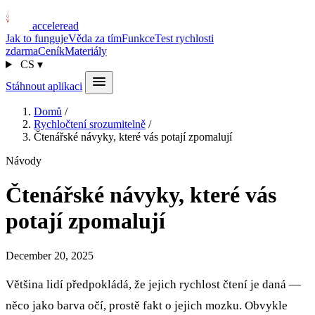
acceleread
Jak to funguje
Věda za tím
Funkce
Test rychlosti
zdarma
Ceník
Materiály
CS
▾
Stáhnout aplikaci
Domů
/
Rychločtení srozumitelně
/
Čtenářské návyky, které vás potají zpomalují
Návody
Čtenářské návyky, které vás
potají zpomalují
December 20, 2025
Většina lidí předpokládá, že jejich rychlost čtení je daná —
něco jako barva očí, prostě fakt o jejich mozku. Obvykle