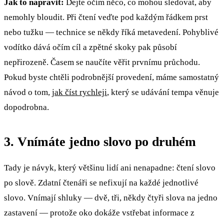
Jak to napravit:
Dejte očím něco, co mohou sledovat, aby
nemohly bloudit. Při čtení veďte pod každým řádkem prst
nebo tužku — technice se někdy říká metavedení. Pohyblivé
vodítko dává očím cíl a zpětné skoky pak působí
nepřirozeně. Časem se naučíte věřit prvnímu průchodu.
Pokud byste chtěli podrobnější provedení, máme samostatný
návod o tom,
jak číst rychleji
, který se udávání tempa věnuje
dopodrobna.
3. Vnímáte jedno slovo po druhém
Tady je návyk, který většinu lidí ani nenapadne: čtení slovo
po slově. Zdatní čtenáři se nefixují na každé jednotlivé
slovo. Vnímají shluky — dvě, tři, někdy čtyři slova na jedno
zastavení — protože oko dokáže vstřebat informace z