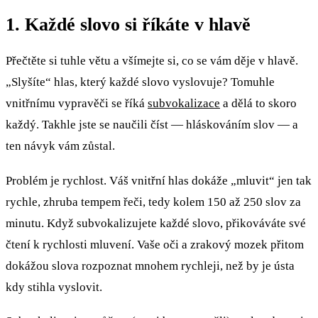
1. Každé slovo si říkáte v hlavě
Přečtěte si tuhle větu a všímejte si, co se vám děje v hlavě.
„Slyšíte“ hlas, který každé slovo vyslovuje? Tomuhle
vnitřnímu vypravěči se říká
subvokalizace
a dělá to skoro
každý. Takhle jste se naučili číst — hláskováním slov — a
ten návyk vám zůstal.
Problém je rychlost. Váš vnitřní hlas dokáže „mluvit“ jen tak
rychle, zhruba tempem řeči, tedy kolem 150 až 250 slov za
minutu. Když subvokalizujete každé slovo, přikováváte své
čtení k rychlosti mluvení. Vaše oči a zrakový mozek přitom
dokážou slova rozpoznat mnohem rychleji, než by je ústa
kdy stihla vyslovit.