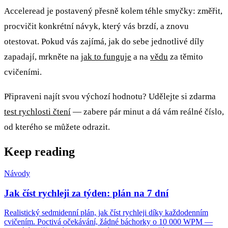
Acceleread je postavený přesně kolem téhle smyčky: změřit,
procvičit konkrétní návyk, který vás brzdí, a znovu
otestovat. Pokud vás zajímá, jak do sebe jednotlivé díly
zapadají, mrkněte na
jak to funguje
a na
vědu
za těmito
cvičeními.
Připraveni najít svou výchozí hodnotu? Udělejte si zdarma
test rychlosti čtení
— zabere pár minut a dá vám reálné číslo,
od kterého se můžete odrazit.
Keep reading
Návody
Jak číst rychleji za týden: plán na 7 dní
Realistický sedmidenní plán, jak číst rychleji díky každodenním
cvičením. Poctivá očekávání, žádné báchorky o 10 000 WPM —