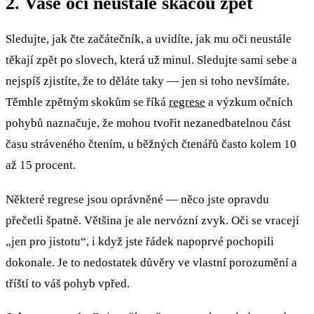
2. Vaše oči neustále skáčou zpět
Sledujte, jak čte začátečník, a uvidíte, jak mu oči neustále
těkají zpět po slovech, která už minul. Sledujte sami sebe a
nejspíš zjistíte, že to děláte taky — jen si toho nevšímáte.
Těmhle zpětným skokům se říká
regrese
a výzkum očních
pohybů naznačuje, že mohou tvořit nezanedbatelnou část
času stráveného čtením, u běžných čtenářů často kolem 10
až 15 procent.
Některé regrese jsou oprávněné — něco jste opravdu
přečetli špatně. Většina je ale nervózní zvyk. Oči se vracejí
„jen pro jistotu“, i když jste řádek napoprvé pochopili
dokonale. Je to nedostatek důvěry ve vlastní porozumění a
tříští to váš pohyb vpřed.