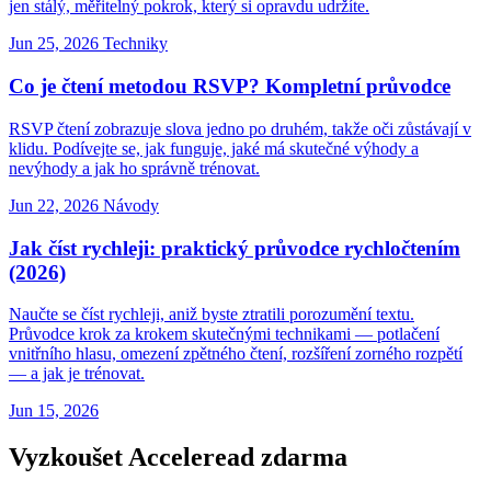
jen stálý, měřitelný pokrok, který si opravdu udržíte.
Jun 25, 2026
Techniky
Co je čtení metodou RSVP? Kompletní průvodce
RSVP čtení zobrazuje slova jedno po druhém, takže oči zůstávají v
klidu. Podívejte se, jak funguje, jaké má skutečné výhody a
nevýhody a jak ho správně trénovat.
Jun 22, 2026
Návody
Jak číst rychleji: praktický průvodce rychločtením
(2026)
Naučte se číst rychleji, aniž byste ztratili porozumění textu.
Průvodce krok za krokem skutečnými technikami — potlačení
vnitřního hlasu, omezení zpětného čtení, rozšíření zorného rozpětí
— a jak je trénovat.
Jun 15, 2026
Vyzkoušet Acceleread zdarma