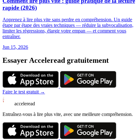
Comment lire plus vite : guide pratique de la lecture
rapide (2026)
Apprenez à lire plus vite sans perdre en compréhension. Un guide
étape par étape des vraies techniques — réduire la subvocalisation,
limiter les régressions, élargir votre empan — et comment vous
entraîner.
Jun 15, 2026
Essayer Acceleread gratuitement
Faire le test gratuit →
acceleread
Entraînez-vous à lire plus vite, avec une meilleure compréhension.