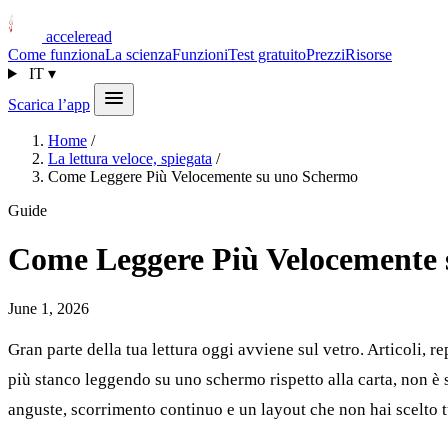
acceleread
Come funziona
La scienza
Funzioni
Test gratuito
Prezzi
Risorse
IT
▾
Scarica l’app
Home
/
La lettura veloce, spiegata
/
Come Leggere Più Velocemente su uno Schermo
Guide
Come Leggere Più Velocemente
June 1, 2026
Gran parte della tua lettura oggi avviene sul vetro. Articoli, r
più stanco leggendo su uno schermo rispetto alla carta, non è s
anguste, scorrimento continuo e un layout che non hai scelto t