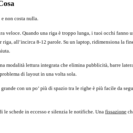
 Cosa
 e non costa nulla.
ra veloce. Quando una riga è troppo lunga, i tuoi occhi fanno un
er riga, all’incirca 8-12 parole. Su un laptop, ridimensiona la fin
iuta.
 modalità lettura integrata che elimina pubblicità, barre lateral
problema di layout in una volta sola.
rande con un po’ più di spazio tra le righe è più facile da segui
di le schede in eccesso e silenzia le notifiche. Una
fissazione
che