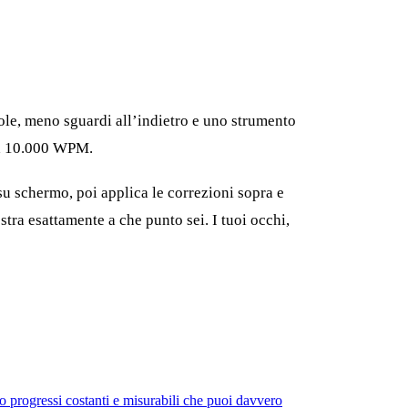
ole, meno sguardi all’indietro e uno strumento
 da 10.000 WPM.
su schermo, poi applica le correzioni sopra e
tra esattamente a che punto sei. I tuoi occhi,
o progressi costanti e misurabili che puoi davvero