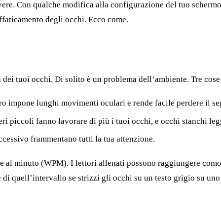
olvere. Con qualche modifica alla configurazione del tuo schermo
faticamento degli occhi. Ecco come.
dei tuoi occhi. Di solito è un problema dell’ambiente. Tre cose 
tro impone lunghi movimenti oculari e rende facile perdere il se
teri piccoli fanno lavorare di più i tuoi occhi, e occhi stanchi l
uccessivo frammentano tutti la tua attenzione.
ole al minuto (WPM). I lettori allenati possono raggiungere c
 quell’intervallo se strizzi gli occhi su un testo grigio su uno