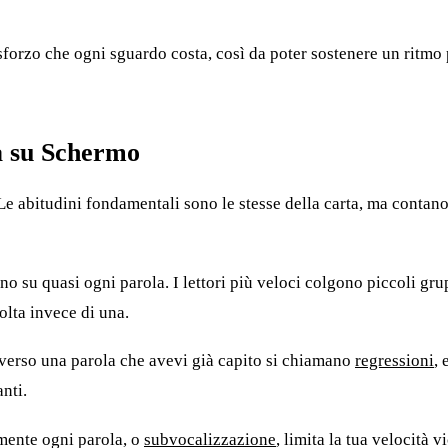
e lo sforzo che ogni sguardo costa, così da poter sostenere un ri
ra su Schermo
Le abitudini fondamentali sono le stesse della carta, ma contan
mano su quasi ogni parola. I lettori più veloci colgono piccoli gr
volta invece di una.
o verso una parola che avevi già capito si chiamano
regressioni
,
nti.
mente ogni parola, o
subvocalizzazione
, limita la tua velocità 