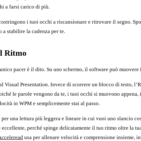
i a farsi carico di più.
ostringono i tuoi occhi a riscansionare e ritrovare il segno. Spo
 a stabilire la cadenza per te.
il Ritmo
 unico pacer è il dito. Su uno schermo, il software può muovere il
al Visual Presentation. Invece di scorrere un blocco di testo, 
iché le parole vengono da te, i tuoi occhi si muovono appena, il c
elocità in WPM e semplicemente stai al passo.
per una lettura più leggera e lineare in cui vuoi uno slancio c
eccellente, perché spinge delicatamente il tuo ritmo oltre la tu
Acceleread
usa per allenare velocità e comprensione insieme, inve