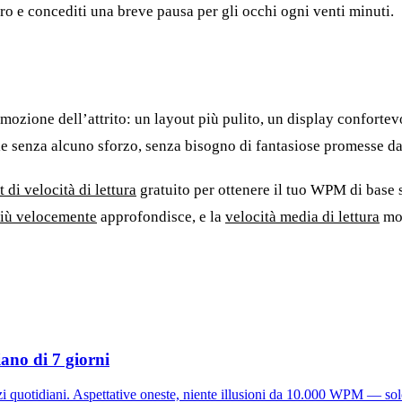
etro e concediti una breve pausa per gli occhi ogni venti minuti.
ozione dell’attrito: un layout più pulito, un display confortev
à sale senza alcuno sforzo, senza bisogno di fantasiose promesse
t di velocità di lettura
gratuito per ottenere il tuo WPM di base 
iù velocemente
approfondisce, e la
velocità media di lettura
mos
ano di 7 giorni
zi quotidiani. Aspettative oneste, niente illusioni da 10.000 WPM — sol