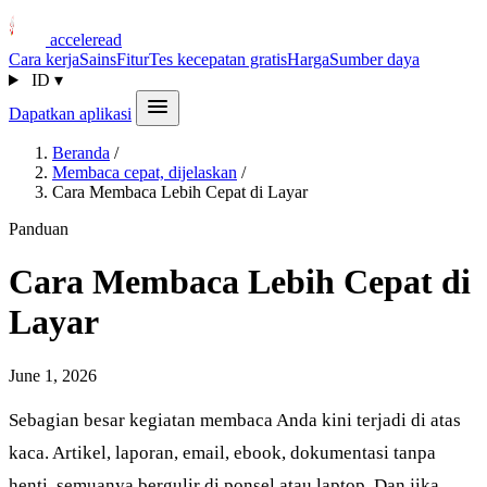
acceleread
Cara kerja
Sains
Fitur
Tes kecepatan gratis
Harga
Sumber daya
ID
▾
Dapatkan aplikasi
Beranda
/
Membaca cepat, dijelaskan
/
Cara Membaca Lebih Cepat di Layar
Panduan
Cara Membaca Lebih Cepat di
Layar
June 1, 2026
Sebagian besar kegiatan membaca Anda kini terjadi di atas
kaca. Artikel, laporan, email, ebook, dokumentasi tanpa
henti, semuanya bergulir di ponsel atau laptop. Dan jika