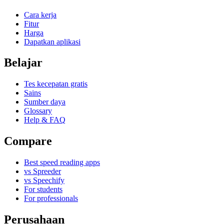
Cara kerja
Fitur
Harga
Dapatkan aplikasi
Belajar
Tes kecepatan gratis
Sains
Sumber daya
Glossary
Help & FAQ
Compare
Best speed reading apps
vs Spreeder
vs Speechify
For students
For professionals
Perusahaan