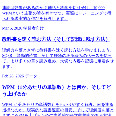
速読は効果があるのか？神話と科学を切り分け、10,000
WPMという主張の嘘を暴きつつ、実際にトレーニングで得
られる現実的な伸びを解説します。
Mar 5, 2026
学習者向け
教科書を速く読む方法（そして記憶に残す方法）
理解力を落とさずに教科書を速く読む方法を学びましょう。
SQ3R、能動的読書、そして緩急のある読みのペースを使っ
て、より多くの章を読み進め、大切な内容を記憶に定着させ
ます。
Feb 28, 2026
データ
WPM（1分あたりの単語数）とは何か、そしてど
う上げるか
WPM（1分あたりの単語数）をわかりやすく解説。何を測る
指標なのか、現実的な読書速度の目安、そして理解度を落と
さずにWPMを上げるための実践的で科学的根拠のある方法