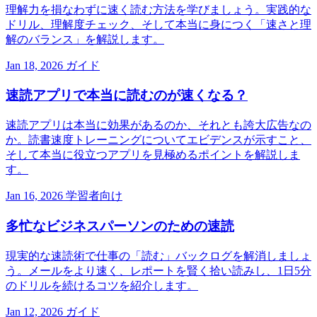
理解力を損なわずに速く読む方法を学びましょう。実践的な
ドリル、理解度チェック、そして本当に身につく「速さと理
解のバランス」を解説します。
Jan 18, 2026
ガイド
速読アプリで本当に読むのが速くなる？
速読アプリは本当に効果があるのか、それとも誇大広告なの
か。読書速度トレーニングについてエビデンスが示すこと、
そして本当に役立つアプリを見極めるポイントを解説しま
す。
Jan 16, 2026
学習者向け
多忙なビジネスパーソンのための速読
現実的な速読術で仕事の「読む」バックログを解消しましょ
う。メールをより速く、レポートを賢く拾い読みし、1日5分
のドリルを続けるコツを紹介します。
Jan 12, 2026
ガイド