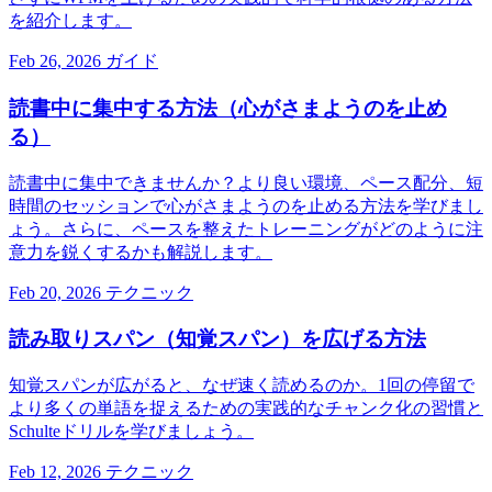
を紹介します。
Feb 26, 2026
ガイド
読書中に集中する方法（心がさまようのを止め
る）
読書中に集中できませんか？より良い環境、ペース配分、短
時間のセッションで心がさまようのを止める方法を学びまし
ょう。さらに、ペースを整えたトレーニングがどのように注
意力を鋭くするかも解説します。
Feb 20, 2026
テクニック
読み取りスパン（知覚スパン）を広げる方法
知覚スパンが広がると、なぜ速く読めるのか。1回の停留で
より多くの単語を捉えるための実践的なチャンク化の習慣と
Schulteドリルを学びましょう。
Feb 12, 2026
テクニック