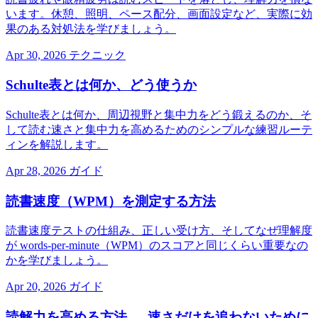
います。休憩、照明、ペース配分、画面設定など、実際に効
果のある対処法を学びましょう。
Apr 30, 2026
テクニック
Schulte表とは何か、どう使うか
Schulte表とは何か、周辺視野と集中力をどう鍛えるのか、そ
して読む速さと集中力を高めるためのシンプルな練習ルーテ
ィンを解説します。
Apr 28, 2026
ガイド
読書速度（WPM）を測定する方法
読書速度テストの仕組み、正しい受け方、そしてなぜ理解度
が words-per-minute（WPM）のスコアと同じくらい重要なの
かを学びましょう。
Apr 20, 2026
ガイド
読解力を高める方法 — 速さだけを追わないために