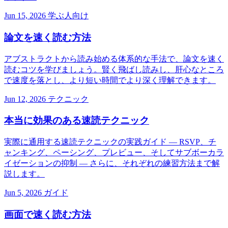
Jun 15, 2026
学ぶ人向け
論文を速く読む方法
アブストラクトから読み始める体系的な手法で、論文を速く
読むコツを学びましょう。賢く飛ばし読みし、肝心なところ
で速度を落とし、より短い時間でより深く理解できます。
Jun 12, 2026
テクニック
本当に効果のある速読テクニック
実際に通用する速読テクニックの実践ガイド — RSVP、チ
ャンキング、ペーシング、プレビュー、そしてサブボーカラ
イゼーションの抑制 — さらに、それぞれの練習方法まで解
説します。
Jun 5, 2026
ガイド
画面で速く読む方法