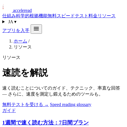
acceleread
仕組み
科学的根拠
機能
無料スピードテスト
料金
リソース
JA
▾
アプリを入手
ホーム
/
リソース
リソース
速読を解説
速く読むことについてのガイド、テクニック、率直な回答
— さらに、速度を測定し鍛えるためのツールも。
無料テストを受ける →
Speed reading glossary
ガイド
1週間で速く読む方法：7日間プラン