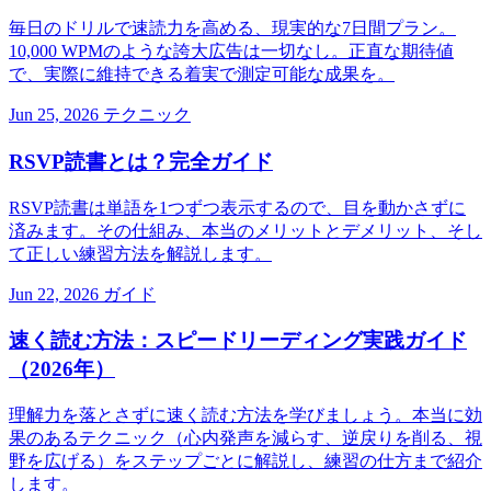
毎日のドリルで速読力を高める、現実的な7日間プラン。
10,000 WPMのような誇大広告は一切なし。正直な期待値
で、実際に維持できる着実で測定可能な成果を。
Jun 25, 2026
テクニック
RSVP読書とは？完全ガイド
RSVP読書は単語を1つずつ表示するので、目を動かさずに
済みます。その仕組み、本当のメリットとデメリット、そし
て正しい練習方法を解説します。
Jun 22, 2026
ガイド
速く読む方法：スピードリーディング実践ガイド
（2026年）
理解力を落とさずに速く読む方法を学びましょう。本当に効
果のあるテクニック（心内発声を減らす、逆戻りを削る、視
野を広げる）をステップごとに解説し、練習の仕方まで紹介
します。