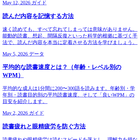
May 12, 2026
ガイド
読んだ内容を記憶する方法
速く読めても、すべて忘れてしまっては意味がありません。
能動的読書、想起、間隔反復といった科学的根拠に基づく手
法で、読んだ内容を本当に定着させる方法を学びましょう。
May 5, 2026
データ
平均的な読書速度とは？（年齢・レベル別の
WPM）
平均的な成人は1分間に200〜300語を読みます。年齢別・学
年別・読書目的別の平均読書速度、そして「良いWPM」の
目安を紹介します。
May 2, 2026
ガイド
読書疲れと眼精疲労を防ぐ方法
読書疲れや眼精疲労は読むスピードを落とし、理解力を損な