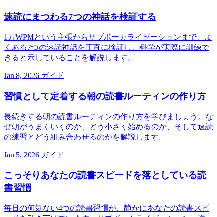
速読にまつわる7つの神話を検証する
1万WPMという主張からサブボーカライゼーションまで、よ
くある7つの速読神話を正直に検証し、科学が実際に訓練で
きると示していることを解説します。
Jan 8, 2026
ガイド
習慣として定着する朝の読書ルーティンの作り方
長続きする朝の読書ルーティンの作り方を学びましょう。な
ぜ朝がうまくいくのか、どう小さく始めるのか、そして速読
の練習とどう組み合わせるのかを解説します。
Jan 5, 2026
ガイド
こっそりあなたの読書スピードを落としている読
書習慣
毎日の何気ない4つの読書習慣が、静かにあなたの読書スピ