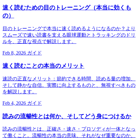
速く読むための目のトレーニング（本当に効くも
の）
目のトレーニングで本当に速く読めるようになるのか？より
スムーズで速い読書を支える眼球運動とトラッキングのドリ
ルを、正直な視点で解説します。
Feb 8, 2026
ガイド
速く読むことの本当のメリット
速読の正直なメリット：節約できる時間、読める量の増加、
そして静かな自信。実際に向上するものと、無視すべきもの
を解説します。
Feb 4, 2026
ガイド
読みの流暢性とは何か、そしてどう身につけるか
読みの流暢性とは、正確さ・速さ・プロソディが一体となっ
て働くこと。流暢性の本当の意味、それがなぜ重要なのか、