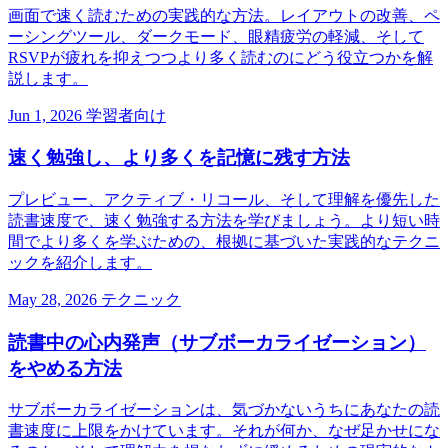
画面で速く読むための実践的な方法。レイアウトの改善、ペ
ーシングツール、ダークモード、眼精疲労の軽減、そして
RSVPが疲れを抑えつつより多く読むのにどう役立つかを解
説します。
Jun 1, 2026
学習者向け
速く勉強し、より多くを記憶に残す方法
プレビュー、アクティブ・リコール、そして理解を優先した
読書速度で、速く勉強する方法を学びましょう。より短い時
間でより多くを学ぶための、根拠に基づいた実践的なテクニ
ックを紹介します。
May 28, 2026
テクニック
読書中の心内発声（サブボーカライゼーション）
をやめる方法
サブボーカライゼーションは、気づかないうちにあなたの読
書速度に上限をかけています。それが何か、なぜ足かせにな