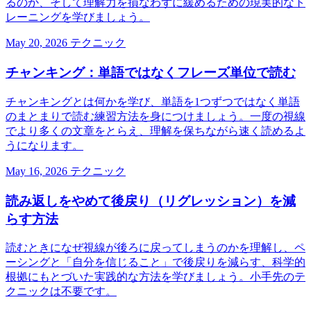
るのか、そして理解力を損なわずに緩めるための現実的なト
レーニングを学びましょう。
May 20, 2026
テクニック
チャンキング：単語ではなくフレーズ単位で読む
チャンキングとは何かを学び、単語を1つずつではなく単語
のまとまりで読む練習方法を身につけましょう。一度の視線
でより多くの文章をとらえ、理解を保ちながら速く読めるよ
うになります。
May 16, 2026
テクニック
読み返しをやめて後戻り（リグレッション）を減
らす方法
読むときになぜ視線が後ろに戻ってしまうのかを理解し、ペ
ーシングと「自分を信じること」で後戻りを減らす、科学的
根拠にもとづいた実践的な方法を学びましょう。小手先のテ
クニックは不要です。