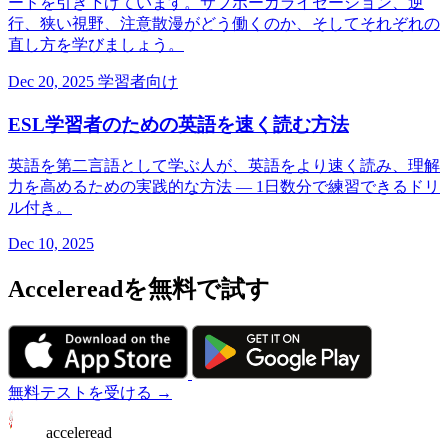
ードを引き下げています。サブボーカライゼーション、逆
行、狭い視野、注意散漫がどう働くのか、そしてそれぞれの
直し方を学びましょう。
Dec 20, 2025
学習者向け
ESL学習者のための英語を速く読む方法
英語を第二言語として学ぶ人が、英語をより速く読み、理解
力を高めるための実践的な方法 — 1日数分で練習できるドリ
ル付き。
Dec 10, 2025
Accelereadを無料で試す
無料テストを受ける →
acceleread