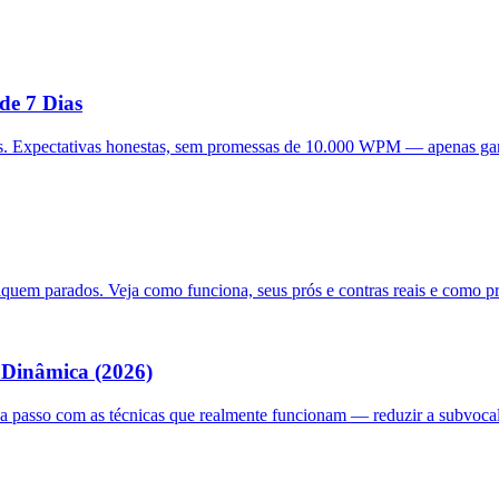
e 7 Dias
ários. Expectativas honestas, sem promessas de 10.000 WPM — apenas g
quem parados. Veja como funciona, seus prós e contras reais e como pr
 Dinâmica (2026)
 passo com as técnicas que realmente funcionam — reduzir a subvocali