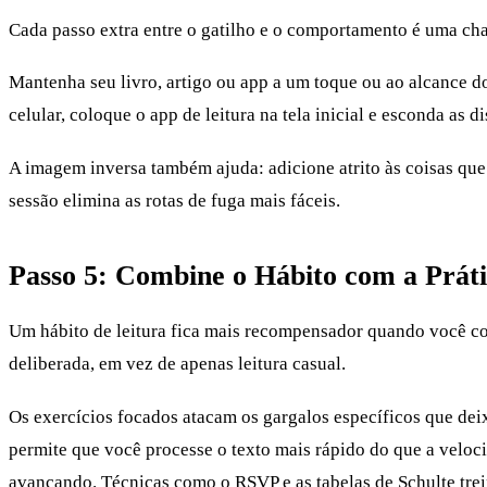
Cada passo extra entre o gatilho e o comportamento é uma chan
Mantenha seu livro, artigo ou app a um toque ou ao alcance do
celular, coloque o app de leitura na tela inicial e esconda as 
A imagem inversa também ajuda: adicione atrito às coisas que 
sessão elimina as rotas de fuga mais fáceis.
Passo 5: Combine o Hábito com a Práti
Um hábito de leitura fica mais recompensador quando você cons
deliberada, em vez de apenas leitura casual.
Os exercícios focados atacam os gargalos específicos que deix
permite que você processe o texto mais rápido do que a veloc
avançando. Técnicas como o
RSVP
e as tabelas de Schulte tr