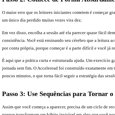
O maior erro que os leitores iniciantes cometem é começar gr
um único dia perdido muitas vezes vira dez.
Em vez disso, encolha a sessão até ela parecer quase fácil de
consistência. Você está ensinando seu cérebro que a leitura a
por conta própria, porque começar é a parte difícil e você já r
É aqui que a prática curta e estruturada ajuda. Um exercício 
jornada sem fim. O Acceleread foi construído exatamente em 
poucos minutos, o que torna fácil seguir a estratégia das sess
Passo 3: Use Sequências para Tornar o 
Assim que você começa a aparecer, precisa de um ciclo de re
porque transformam um hábito invisível em algo que você pod