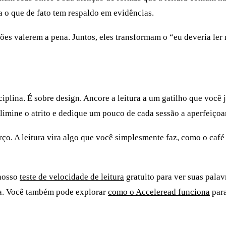
 o que de fato tem respaldo em evidências.
ições valerem a pena. Juntos, eles transformam o “eu deveria le
ciplina. É sobre design. Ancore a leitura a um gatilho que você
imine o atrito e dedique um pouco de cada sessão a aperfeiçoar
ço. A leitura vira algo que você simplesmente faz, como o café q
 nosso
teste de velocidade de leitura
gratuito para ver suas palav
ia. Você também pode explorar
como o Acceleread funciona
para