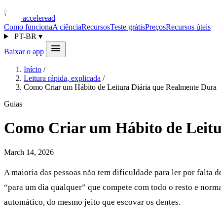
acceleread
Como funciona
A ciência
Recursos
Teste grátis
Preços
Recursos úteis
PT-BR
▾
Baixar o app
Início
/
Leitura rápida, explicada
/
Como Criar um Hábito de Leitura Diária que Realmente Dura
Guias
Como Criar um Hábito de Leitu
March 14, 2026
A maioria das pessoas não tem dificuldade para ler por falta d
“para um dia qualquer” que compete com todo o resto e normal
automático, do mesmo jeito que escovar os dentes.