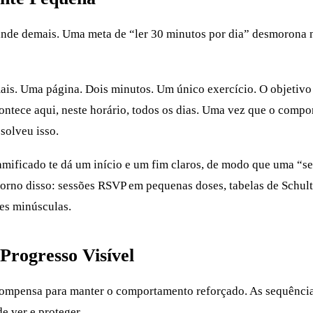
ande demais. Uma meta de “ler 30 minutos por dia” desmorona n
mais. Uma página. Dois minutos. Um único exercício. O objetivo
contece aqui, neste horário, todos os dias. Uma vez que o compo
esolveu isso.
gamificado te dá um início e um fim claros, de modo que uma “s
torno disso: sessões RSVP em pequenas doses, tabelas de Schul
ões minúsculas.
Progresso Visível
compensa para manter o comportamento reforçado. As sequência
e ver e proteger.