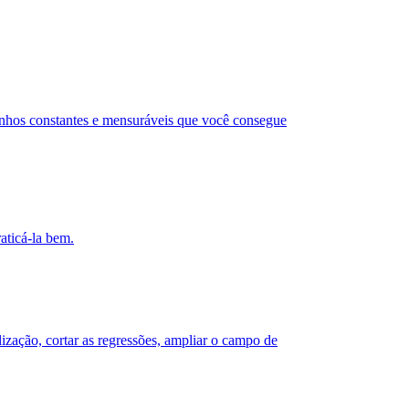
anhos constantes e mensuráveis que você consegue
aticá-la bem.
zação, cortar as regressões, ampliar o campo de