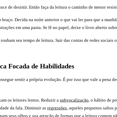
ce de desistir. Então faça da leitura o caminho de menor resist
 braço. Decida na noite anterior o que vai ler para que a manh
distrações em uma pasta. Se lê no papel, deixe o livro aberto sobr
roubam seu tempo de leitura. Sair das contas de redes sociais 
ca Focada de Habilidades
egue sentir a própria evolução. É por isso que vale a pena dedi
am os leitores lentos. Reduzir a
subvocalização
, o hábito de p
idade da fala. Diminuir as
regressões
, aqueles pequenos saltos 
einam seus olhos e sua atenção de formas que a leitura comum n