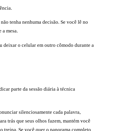
ência.
ã não tenha nenhuma decisão. Se você lê no
e a mesa.
ou deixar o celular em outro cômodo durante a
car parte da sessão diária à técnica
ronunciar silenciosamente cada palavra,
para trás que seus olhos fazem, mantém você
ão treina. Se você quer o panorama completo