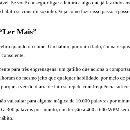
vel. Se você conseguir ligar a leitura a algo que já faz todos o
o hábito se constrói sozinho. Veja como fazer isso passo a passo
 “Ler Mais”
ebro quando ou como. Um hábito, por outro lado, é uma respost
 consciente.
mente para três engrenagens: um gatilho que aciona o comport
elhoram do mesmo jeito que qualquer habilidade, por meio de p
orque a versão diária de fato se repete com frequência suficien
não vai saltar para alguma mágica de 10.000 palavras por minu
00 a 300 palavras por minuto, em direção a 400 a 600 WPM sem
hábito.