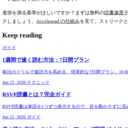
進捗を測る基準がほしいですか？まずは無料の
読書速度
クしましょう。
Acceleread の仕組み
を見て、ストリーク
Keep reading
ガイド
1週間で速く読む方法：7日間プラン
毎日のドリルで速読力を高める、現実的な7日間プラン。10,
Jun 25, 2026
テクニック
RSVP読書とは？完全ガイド
RSVP読書は単語を1つずつ表示するので、目を動かさずに
Jun 22, 2026
ガイド