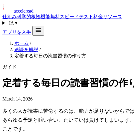
acceleread
仕組み
科学的根拠
機能
無料スピードテスト
料金
リソース
JA
▾
アプリを入手
ホーム
/
速読を解説
/
定着する毎日の読書習慣の作り方
ガイド
定着する毎日の読書習慣の作
March 14, 2026
多くの人が読書に苦労するのは、能力が足りないからで
あらゆる予定と競い合い、たいていは負けてしまいます
ことです。