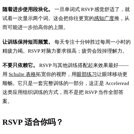
随着进步使用段块化。
一旦单词式 RSVP 感觉舒适了，就
试着一次显示两个词。这会把你往更宽的
感知广度
推，从
而可能进一步抬高你的上限。
让训练保持短而频繁。
每天专注十分钟胜过每周一小时的
精疲力竭。RSVP 对脑力要求很高；疲劳会毁掉理解力。
不要只依赖它。
RSVP 与其他训练搭配起来效果最好——
用
Schulte 表格
拓宽你的视野，用
眼部练习
让眼球移动更
顺畅。它只是一套完整训练的一部分，这正是 Acceleread
这类应用组织训练的方式，而不是把 RSVP 当作全部答
案。
RSVP 适合你吗？