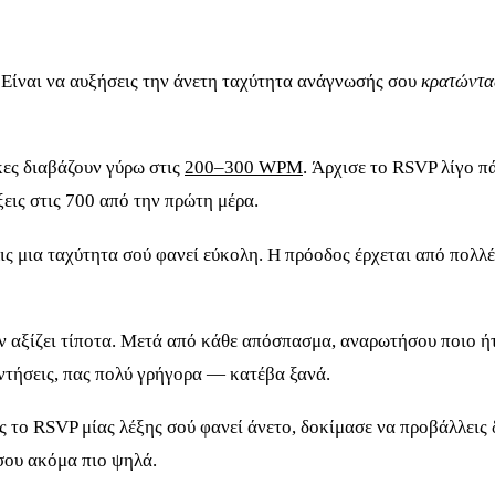
 Είναι να αυξήσεις την άνετη ταχύτητα ανάγνωσής σου
κρατώντα
κες διαβάζουν γύρω στις
200–300 WPM
. Άρχισε το RSVP λίγο 
εις στις 700 από την πρώτη μέρα.
μια ταχύτητα σού φανεί εύκολη. Η πρόοδος έρχεται από πολλές 
 αξίζει τίποτα. Μετά από κάθε απόσπασμα, αναρωτήσου ποιο ήτ
ντήσεις, πας πολύ γρήγορα — κατέβα ξανά.
 το RSVP μίας λέξης σού φανεί άνετο, δοκίμασε να προβάλλεις δ
 σου ακόμα πιο ψηλά.