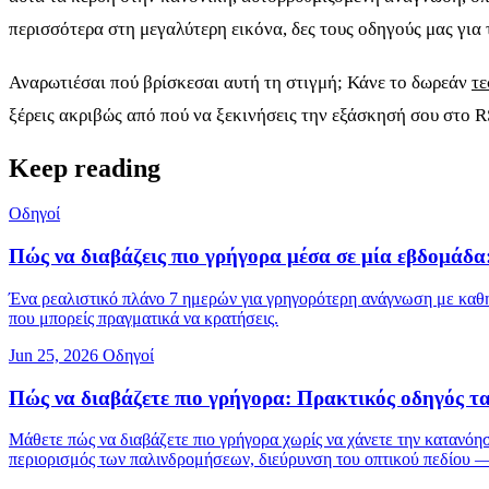
περισσότερα στη μεγαλύτερη εικόνα, δες τους οδηγούς μας για
Αναρωτιέσαι πού βρίσκεσαι αυτή τη στιγμή; Κάνε το δωρεάν
τε
ξέρεις ακριβώς από πού να ξεκινήσεις την εξάσκησή σου στο 
Keep reading
Οδηγοί
Πώς να διαβάζεις πιο γρήγορα μέσα σε μία εβδομάδα
Ένα ρεαλιστικό πλάνο 7 ημερών για γρηγορότερη ανάγνωση με καθ
που μπορείς πραγματικά να κρατήσεις.
Jun 25, 2026
Οδηγοί
Πώς να διαβάζετε πιο γρήγορα: Πρακτικός οδηγός τα
Μάθετε πώς να διαβάζετε πιο γρήγορα χωρίς να χάνετε την κατανόη
περιορισμός των παλινδρομήσεων, διεύρυνση του οπτικού πεδίου — κ