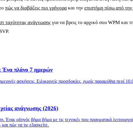
 το
πώς να διαβάζεις πιο γρήγορα
και την
επιστήμη πίσω από την
στ ταχύτητας ανάγνωσης
για να βρεις το αρχικό σου WPM και τ
RSVP.
: Ένα πλάνο 7 ημερών
ημερινές ασκήσεις. Ειλικρινείς προσδοκίες, χωρίς παραμύθια περί 
χείας ανάγνωσης (2026)
ση. Ένας οδηγός βήμα βήμα με τις τεχνικές που πραγματικά λειτουρ
αι πώς να τις εξασκείτε.