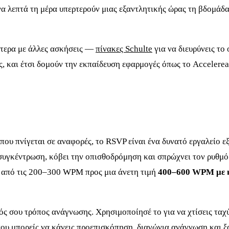
 λεπτά τη μέρα υπερτερούν μιας εξαντλητικής ώρας τη βδομάδα.
ύτερα με άλλες ασκήσεις —
πίνακες Schulte
για να διευρύνεις το
, και έτσι δομούν την εκπαίδευση εφαρμογές όπως το Accelerea
που πνίγεται σε αναφορές, το RSVP είναι ένα δυνατό εργαλείο ε
η συγκέντρωση, κόβει την οπισθοδρόμηση και σπρώχνει τον ρυθμό
ς από τις 200–300 WPM προς μια άνετη τιμή
400–600 WPM με 
νός σου τρόπος ανάγνωσης. Χρησιμοποίησέ το για να χτίσεις ταχ
ου μπορείς να κάνεις προεπισκόπηση, διαγώνια ανάγνωση και ξ