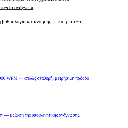
 ταχεία ανάγνωση
.
η βαθμολογία κατανόησης — και μετά θα
10.000 WPM — απλώς σταθερή, μετρήσιμη πρόοδο
γούν — μείωση της υποφωνητικής ανάγνωσης,