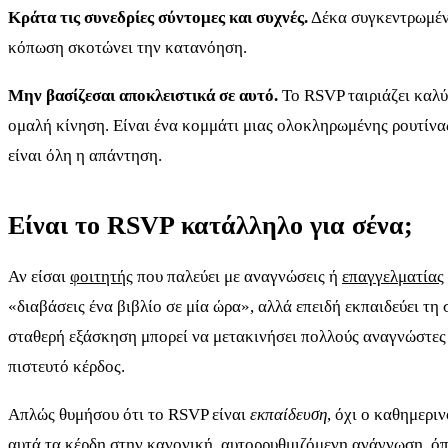
Κράτα τις συνεδρίες σύντομες και συχνές.
Δέκα συγκεντρωμένα
κόπωση σκοτώνει την κατανόηση.
Μην βασίζεσαι αποκλειστικά σε αυτό.
Το RSVP ταιριάζει καλ
ομαλή κίνηση. Είναι ένα κομμάτι μιας ολοκληρωμένης ρουτίνας
είναι όλη η απάντηση.
Είναι το RSVP κατάλληλο για σένα;
Αν είσαι
φοιτητής
που παλεύει με αναγνώσεις ή
επαγγελματίας
«διαβάσεις ένα βιβλίο σε μία ώρα», αλλά επειδή εκπαιδεύει τ
σταθερή εξάσκηση μπορεί να μετακινήσει πολλούς αναγνώστε
πιστευτό κέρδος.
Απλώς θυμήσου ότι το RSVP είναι
εκπαίδευση
, όχι ο καθημερι
αυτά τα κέρδη στην κανονική, αυτορρυθμιζόμενη ανάγνωση, όπ