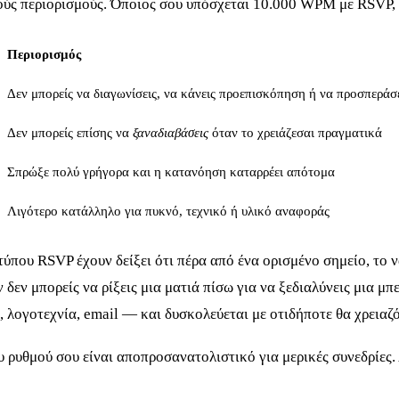
κούς περιορισμούς. Όποιος σου υπόσχεται 10.000 WPM με RSVP, 
Περιορισμός
Δεν μπορείς να διαγωνίσεις, να κάνεις προεπισκόπηση ή να προσπεράσ
Δεν μπορείς επίσης να
ξαναδιαβάσεις
όταν το χρειάζεσαι πραγματικά
Σπρώξε πολύ γρήγορα και η κατανόηση καταρρέει απότομα
Λιγότερο κατάλληλο για πυκνό, τεχνικό ή υλικό αναφοράς
τύπου RSVP έχουν δείξει ότι πέρα από ένα ορισμένο σημείο, το 
 δεν μπορείς να ρίξεις μια ματιά πίσω για να ξεδιαλύνεις μια μ
 λογοτεχνία, email — και δυσκολεύεται με οτιδήποτε θα χρειαζ
υ ρυθμού σου είναι αποπροσανατολιστικό για μερικές συνεδρίες. 