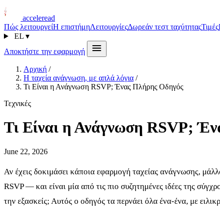
acceleread
Πώς λειτουργεί
Η επιστήμη
Λειτουργίες
Δωρεάν τεστ ταχύτητας
Τιμές
EL
▾
Αποκτήστε την εφαρμογή
Αρχική
/
Η ταχεία ανάγνωση, με απλά λόγια
/
Τι Είναι η Ανάγνωση RSVP; Ένας Πλήρης Οδηγός
Τεχνικές
Τι Είναι η Ανάγνωση RSVP; Έ
June 22, 2026
Αν έχεις δοκιμάσει κάποια εφαρμογή ταχείας ανάγνωσης, μάλλον
RSVP — και είναι μία από τις πιο συζητημένες ιδέες της σύγχ
την εξασκείς; Αυτός ο οδηγός τα περνάει όλα ένα-ένα, με ειλικρ