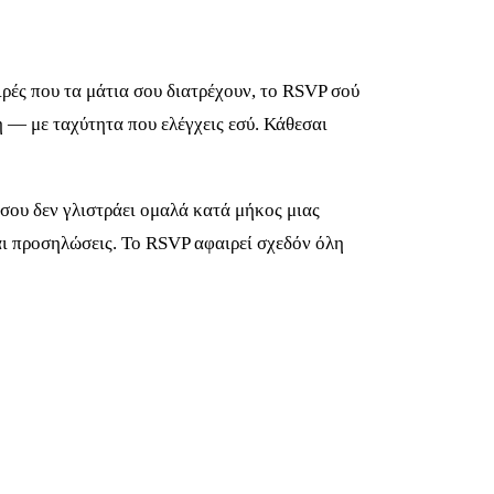
ιρές που τα μάτια σου διατρέχουν, το RSVP σού
νη — με ταχύτητα που ελέγχεις εσύ. Κάθεσαι
 σου δεν γλιστράει ομαλά κατά μήκος μιας
αι προσηλώσεις. Το RSVP αφαιρεί σχεδόν όλη