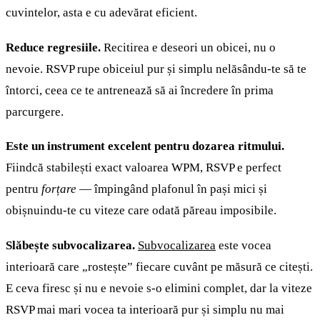
cuvintelor, asta e cu adevărat eficient.
Reduce regresiile.
Recitirea e deseori un obicei, nu o
nevoie. RSVP rupe obiceiul pur și simplu nelăsându-te să te
întorci, ceea ce te antrenează să ai încredere în prima
parcurgere.
Este un instrument excelent pentru dozarea ritmului.
Fiindcă stabilești exact valoarea WPM, RSVP e perfect
pentru
forțare
— împingând plafonul în pași mici și
obișnuindu-te cu viteze care odată păreau imposibile.
Slăbește subvocalizarea.
Subvocalizarea
este vocea
interioară care „rostește” fiecare cuvânt pe măsură ce citești.
E ceva firesc și nu e nevoie s-o elimini complet, dar la viteze
RSVP mai mari vocea ta interioară pur și simplu nu mai