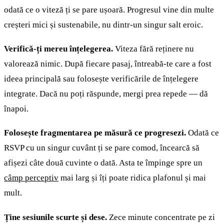
odată ce o viteză ți se pare ușoară. Progresul vine din multe
creșteri mici și sustenabile, nu dintr-un singur salt eroic.
Verifică-ți mereu înțelegerea.
Viteza fără reținere nu
valorează nimic. După fiecare pasaj, întreabă-te care a fost
ideea principală sau folosește verificările de înțelegere
integrate. Dacă nu poți răspunde, mergi prea repede — dă
înapoi.
Folosește fragmentarea pe măsură ce progresezi.
Odată ce
RSVP cu un singur cuvânt ți se pare comod, încearcă să
afișezi câte două cuvinte o dată. Asta te împinge spre un
câmp perceptiv
mai larg și îți poate ridica plafonul și mai
mult.
Ține sesiunile scurte și dese.
Zece minute concentrate pe zi