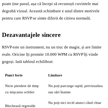
poate ține pasul, așa că începi să recunoști cuvintele mai
degrabă vizual. Această schimbare e unul dintre motivele
pentru care RSVP se simte diferit de citirea normală.
Dezavantajele sincere
RSVP este un instrument, nu un truc de magie, și are limite
reale. Oricine îți promite 10.000 WPM cu RSVP îți vinde
gogoși. Iată tabloul echilibrat:
Punct forte
Limitare
Nicio pierdere de timp
Nu poți parcurge rapid, previzualiza
cu mișcarea ochilor
sau sări înainte
Nu poți nici
reciti
atunci când chiar
Blochează regresiile