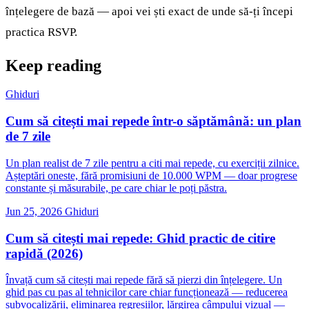
înțelegere de bază — apoi vei ști exact de unde să-ți începi
practica RSVP.
Keep reading
Ghiduri
Cum să citești mai repede într-o săptămână: un plan
de 7 zile
Un plan realist de 7 zile pentru a citi mai repede, cu exerciții zilnice.
Așteptări oneste, fără promisiuni de 10.000 WPM — doar progrese
constante și măsurabile, pe care chiar le poți păstra.
Jun 25, 2026
Ghiduri
Cum să citești mai repede: Ghid practic de citire
rapidă (2026)
Învață cum să citești mai repede fără să pierzi din înțelegere. Un
ghid pas cu pas al tehnicilor care chiar funcționează — reducerea
subvocalizării, eliminarea regresiilor, lărgirea câmpului vizual —