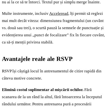
nu ai la ce să te întorci. Textul pur și simplu merge înainte.
Multe instrumente, inclusiv
Acceleread
, îți permit să reglezi
mai mult decât viteza: dimensiunea fragmentului (un cuvânt
vs. două sau trei), o scurtă pauză la semnele de punctuație și
evidențierea unui „punct de focalizare” fix în fiecare cuvânt,
ca să-ți menții privirea stabilă.
Avantajele reale ale RSVP
RSVP își câștigă locul în antrenamentul de citire rapidă din
câteva motive concrete.
Elimină costul suplimentar al mișcării ochilor.
Fără
scanarea de la un rând la altul, fără întoarcerea la începutul
rândului următor. Pentru antrenarea pură a procesării