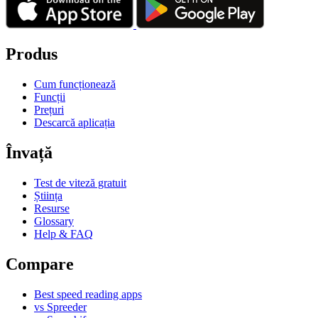
Produs
Cum funcționează
Funcții
Prețuri
Descarcă aplicația
Învață
Test de viteză gratuit
Știința
Resurse
Glossary
Help & FAQ
Compare
Best speed reading apps
vs Spreeder