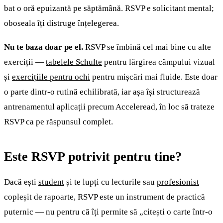
bat o oră epuizantă pe săptămână. RSVP e solicitant mental;
oboseala îți distruge înțelegerea.
Nu te baza doar pe el.
RSVP se îmbină cel mai bine cu alte
exerciții —
tabelele Schulte
pentru lărgirea câmpului vizual
și
exercițiile pentru ochi
pentru mișcări mai fluide. Este doar
o parte dintr-o rutină echilibrată, iar așa își structurează
antrenamentul aplicații precum Acceleread, în loc să trateze
RSVP ca pe răspunsul complet.
Este RSVP potrivit pentru tine?
Dacă ești
student
și te lupți cu lecturile sau
profesionist
copleșit de rapoarte, RSVP este un instrument de practică
puternic — nu pentru că îți permite să „citești o carte într-o