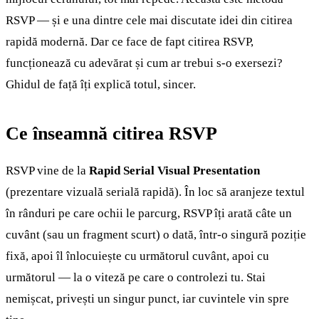
RSVP — și e una dintre cele mai discutate idei din citirea
rapidă modernă. Dar ce face de fapt citirea RSVP,
funcționează cu adevărat și cum ar trebui s-o exersezi?
Ghidul de față îți explică totul, sincer.
Ce înseamnă citirea RSVP
RSVP vine de la
Rapid Serial Visual Presentation
(prezentare vizuală serială rapidă). În loc să aranjeze textul
în rânduri pe care ochii le parcurg, RSVP îți arată câte un
cuvânt (sau un fragment scurt) o dată, într-o singură poziție
fixă, apoi îl înlocuiește cu următorul cuvânt, apoi cu
următorul — la o viteză pe care o controlezi tu. Stai
nemișcat, privești un singur punct, iar cuvintele vin spre