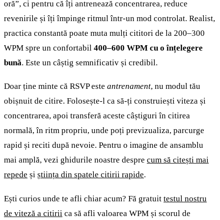
oră”, ci pentru că îți antrenează concentrarea, reduce
revenirile și îți împinge ritmul într-un mod controlat. Realist,
practica constantă poate muta mulți cititori de la 200–300
WPM spre un confortabil
400–600 WPM cu o înțelegere
bună
. Este un câștig semnificativ și credibil.
Doar ține minte că RSVP este
antrenament
, nu modul tău
obișnuit de citire. Folosește-l ca să-ți construiești viteza și
concentrarea, apoi transferă aceste câștiguri în citirea
normală, în ritm propriu, unde poți previzualiza, parcurge
rapid și reciti după nevoie. Pentru o imagine de ansamblu
mai amplă, vezi ghidurile noastre despre
cum să citești mai
repede
și
știința din spatele citirii rapide
.
Ești curios unde te afli chiar acum? Fă gratuit
testul nostru
de viteză a citirii
ca să afli valoarea WPM și scorul de