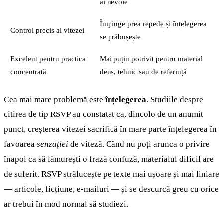
ai nevoie
Împinge prea repede și înțelegerea
Control precis al vitezei
se prăbușește
Excelent pentru practica
Mai puțin potrivit pentru material
concentrată
dens, tehnic sau de referință
Cea mai mare problemă este
înțelegerea
. Studiile despre
citirea de tip RSVP au constatat că, dincolo de un anumit
punct, creșterea vitezei sacrifică în mare parte înțelegerea în
favoarea
senzației
de viteză. Când nu poți arunca o privire
înapoi ca să lămurești o frază confuză, materialul dificil are
de suferit. RSVP strălucește pe texte mai ușoare și mai liniare
— articole, ficțiune, e-mailuri — și se descurcă greu cu orice
ar trebui în mod normal să studiezi.