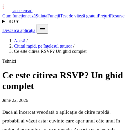
acceleread
Cum funcționează
Știința
Funcții
Test de viteză gratuit
Prețuri
Resurse
RO
▾
Descarcă aplicația
Acasă
/
Cititul rapid, pe înțelesul tuturor
/
Ce este citirea RSVP? Un ghid complet
Tehnici
Ce este citirea RSVP? Un ghid
complet
June 22, 2026
Dacă ai încercat vreodată o aplicație de citire rapidă,
probabil ai văzut asta: cuvinte care apar unul câte unul în
mijlocul ecranului, tot mai repede. Aceasta este metoda