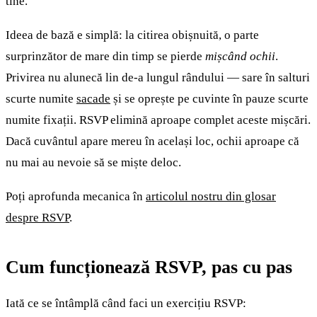
tine.
Ideea de bază e simplă: la citirea obișnuită, o parte
surprinzător de mare din timp se pierde
mișcând ochii
.
Privirea nu alunecă lin de-a lungul rândului — sare în salturi
scurte numite
sacade
și se oprește pe cuvinte în pauze scurte
numite fixații. RSVP elimină aproape complet aceste mișcări.
Dacă cuvântul apare mereu în același loc, ochii aproape că
nu mai au nevoie să se miște deloc.
Poți aprofunda mecanica în
articolul nostru din glosar
despre RSVP
.
Cum funcționează RSVP, pas cu pas
Iată ce se întâmplă când faci un exercițiu RSVP: