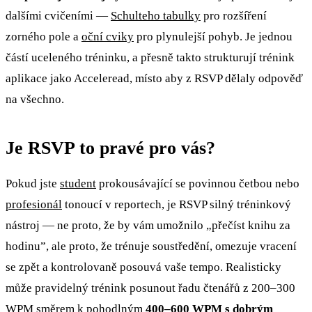
dalšími cvičeními —
Schulteho tabulky
pro rozšíření
zorného pole a
oční cviky
pro plynulejší pohyb. Je jednou
částí uceleného tréninku, a přesně takto strukturují trénink
aplikace jako Acceleread, místo aby z RSVP dělaly odpověď
na všechno.
Je RSVP to pravé pro vás?
Pokud jste
student
prokousávající se povinnou četbou nebo
profesionál
tonoucí v reportech, je RSVP silný tréninkový
nástroj — ne proto, že by vám umožnilo „přečíst knihu za
hodinu”, ale proto, že trénuje soustředění, omezuje vracení
se zpět a kontrolovaně posouvá vaše tempo. Realisticky
může pravidelný trénink posunout řadu čtenářů z 200–300
WPM směrem k pohodlným
400–600 WPM s dobrým