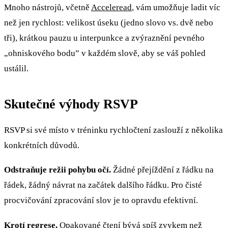
Mnoho nástrojů, včetně
Acceleread
, vám umožňuje ladit víc
než jen rychlost: velikost úseku (jedno slovo vs. dvě nebo
tři), krátkou pauzu u interpunkce a zvýraznění pevného
„ohniskového bodu” v každém slově, aby se váš pohled
ustálil.
Skutečné výhody RSVP
RSVP si své místo v tréninku rychločtení zaslouží z několika
konkrétních důvodů.
Odstraňuje režii pohybu očí.
Žádné přejíždění z řádku na
řádek, žádný návrat na začátek dalšího řádku. Pro čisté
procvičování zpracování slov je to opravdu efektivní.
Krotí regrese.
Opakované čtení bývá spíš zvykem než