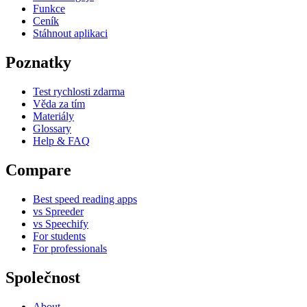
Funkce
Ceník
Stáhnout aplikaci
Poznatky
Test rychlosti zdarma
Věda za tím
Materiály
Glossary
Help & FAQ
Compare
Best speed reading apps
vs Spreeder
vs Speechify
For students
For professionals
Společnost
About