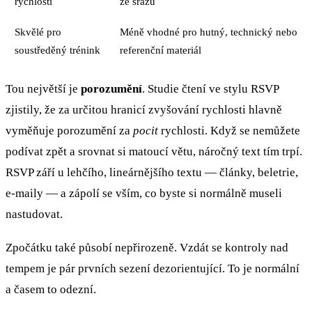
rychlosti
ze srázu
Skvělé pro
Méně vhodné pro hutný, technický nebo
soustředěný trénink
referenční materiál
Tou největší je
porozumění
. Studie čtení ve stylu RSVP
zjistily, že za určitou hranicí zvyšování rychlosti hlavně
vyměňuje porozumění za
pocit
rychlosti. Když se nemůžete
podívat zpět a srovnat si matoucí větu, náročný text tím trpí.
RSVP září u lehčího, lineárnějšího textu — články, beletrie,
e-maily — a zápolí se vším, co byste si normálně museli
nastudovat.
Zpočátku také působí nepřirozeně. Vzdát se kontroly nad
tempem je pár prvních sezení dezorientující. To je normální
a časem to odezní.