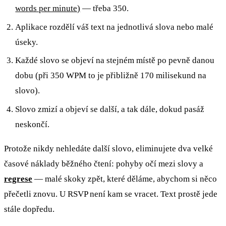
words per minute)
— třeba 350.
Aplikace rozdělí váš text na jednotlivá slova nebo malé
úseky.
Každé slovo se objeví na stejném místě po pevně danou
dobu (při 350 WPM to je přibližně 170 milisekund na
slovo).
Slovo zmizí a objeví se další, a tak dále, dokud pasáž
neskončí.
Protože nikdy nehledáte další slovo, eliminujete dva velké
časové náklady běžného čtení: pohyby očí mezi slovy a
regrese
— malé skoky zpět, které děláme, abychom si něco
přečetli znovu. U RSVP není kam se vracet. Text prostě jede
stále dopředu.