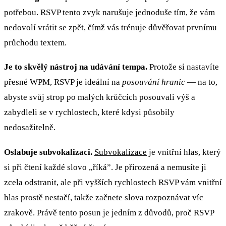
potřebou. RSVP tento zvyk narušuje jednoduše tím, že vám
nedovolí vrátit se zpět, čímž vás trénuje důvěřovat prvnímu
průchodu textem.
Je to skvělý nástroj na udávání tempa.
Protože si nastavíte
přesné WPM, RSVP je ideální na
posouvání hranic
— na to,
abyste svůj strop po malých krůčcích posouvali výš a
zabydleli se v rychlostech, které kdysi působily
nedosažitelně.
Oslabuje subvokalizaci.
Subvokalizace
je vnitřní hlas, který
si při čtení každé slovo „říká”. Je přirozená a nemusíte ji
zcela odstranit, ale při vyšších rychlostech RSVP vám vnitřní
hlas prostě nestačí, takže začnete slova rozpoznávat víc
zrakově. Právě tento posun je jedním z důvodů, proč RSVP