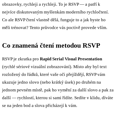
obrazovky, rychleji a rychleji. To je RSVP — a patří k
nejvíce diskutovaným myšlenkám moderního rychločtení.
Co ale RSVP čtení vlastně dělá, funguje to a jak byste ho
měli trénovat? Tento průvodce vás poctivě provede vším.
Co znamená čtení metodou RSVP
RSVP je zkratka pro
Rapid Serial Visual Presentation
(rychlé sériové vizuální zobrazování). Místo aby byl text
rozložený do řádků, které vaše oči přejíždějí, RSVP vám
ukazuje jedno slovo (nebo krátký úsek) po druhém na
jednom pevném místě, pak ho vymění za další slovo a pak za
další — rychlostí, kterou si sami řídíte. Sedíte v klidu, díváte
se na jeden bod a slova přicházejí k vám.