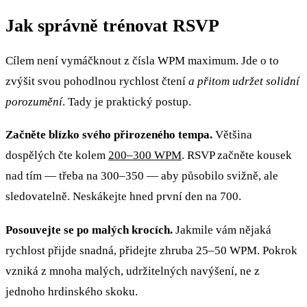
Jak správně trénovat RSVP
Cílem není vymáčknout z čísla WPM maximum. Jde o to
zvýšit svou pohodlnou rychlost čtení
a přitom udržet solidní
porozumění
. Tady je praktický postup.
Začněte blízko svého přirozeného tempa.
Většina
dospělých čte kolem
200–300 WPM
. RSVP začněte kousek
nad tím — třeba na 300–350 — aby působilo svižně, ale
sledovatelně. Neskákejte hned první den na 700.
Posouvejte se po malých krocích.
Jakmile vám nějaká
rychlost přijde snadná, přidejte zhruba 25–50 WPM. Pokrok
vzniká z mnoha malých, udržitelných navýšení, ne z
jednoho hrdinského skoku.