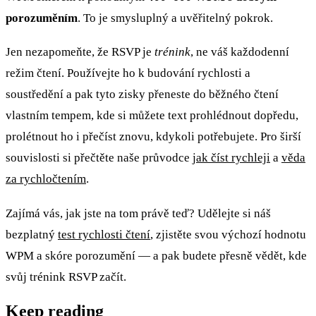
porozuměním
. To je smysluplný a uvěřitelný pokrok.
Jen nezapomeňte, že RSVP je
trénink
, ne váš každodenní
režim čtení. Používejte ho k budování rychlosti a
soustředění a pak tyto zisky přeneste do běžného čtení
vlastním tempem, kde si můžete text prohlédnout dopředu,
prolétnout ho i přečíst znovu, kdykoli potřebujete. Pro širší
souvislosti si přečtěte naše průvodce
jak číst rychleji
a
věda
za rychločtením
.
Zajímá vás, jak jste na tom právě teď? Udělejte si náš
bezplatný
test rychlosti čtení
, zjistěte svou výchozí hodnotu
WPM a skóre porozumění — a pak budete přesně vědět, kde
svůj trénink RSVP začít.
Keep reading