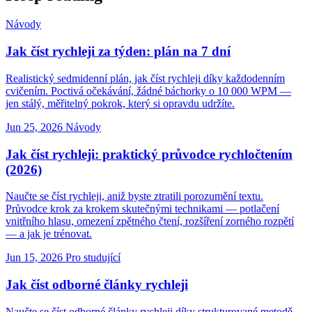
Návody
Jak číst rychleji za týden: plán na 7 dní
Realistický sedmidenní plán, jak číst rychleji díky každodenním
cvičením. Poctivá očekávání, žádné báchorky o 10 000 WPM —
jen stálý, měřitelný pokrok, který si opravdu udržíte.
Jun 25, 2026
Návody
Jak číst rychleji: praktický průvodce rychločtením
(2026)
Naučte se číst rychleji, aniž byste ztratili porozumění textu.
Průvodce krok za krokem skutečnými technikami — potlačení
vnitřního hlasu, omezení zpětného čtení, rozšíření zorného rozpětí
— a jak je trénovat.
Jun 15, 2026
Pro studující
Jak číst odborné články rychleji
Naučte se číst odborné články rychleji díky strukturované metodě,