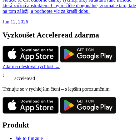
která začíná abstraktem. Chytře čtěte diagonálně, zpomalte tam, kde
na tom záleží, a pochopte víc za kratší dobu.
Jun 12, 2026
Vyzkoušet Acceleread zdarma
Zdarma otestovat rychlost →
acceleread
Trénujte se v rychlejším čtení – s lepším porozuměním.
Produkt
Jak to funguje