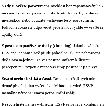
Vždy si ověřte porozumění.
Rychlost bez zapamatování je k
ničemu. Po každé pasáži si položte otázku, co bylo hlavní
myšlenkou, nebo použijte vestavěné testy porozumění.
Pokud nedokážete odpovědět, jedete moc rychle — vraťte se
zpátky dolů.
S postupem používejte úseky (chunking).
Jakmile vám čtení
RSVP po jednom slově přijde pohodlné, zkuste zobrazovat
dvě slova najednou. To vás posune směrem k širšímu
percepčnímu rozpětí
a může váš strop posunout ještě výš.
Sezení nechte krátká a častá.
Deset soustředěných minut
denně předčí jednu vyčerpávající hodinu týdně. RSVP je
mentálně náročné; únava porozumění zabíjí.
Nespoléhejte na něj výhradně.
RSVP se nejlépe kombinuje s