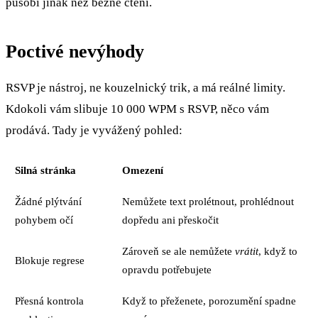
působí jinak než běžné čtení.
Poctivé nevýhody
RSVP je nástroj, ne kouzelnický trik, a má reálné limity.
Kdokoli vám slibuje 10 000 WPM s RSVP, něco vám
prodává. Tady je vyvážený pohled:
Silná stránka
Omezení
Žádné plýtvání
Nemůžete text prolétnout, prohlédnout
pohybem očí
dopředu ani přeskočit
Zároveň se ale nemůžete
vrátit
, když to
Blokuje regrese
opravdu potřebujete
Přesná kontrola
Když to přeženete, porozumění spadne