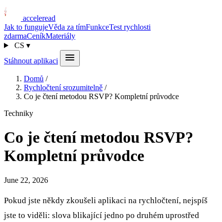
acceleread
Jak to funguje
Věda za tím
Funkce
Test rychlosti
zdarma
Ceník
Materiály
CS
▾
Stáhnout aplikaci
Domů
/
Rychločtení srozumitelně
/
Co je čtení metodou RSVP? Kompletní průvodce
Techniky
Co je čtení metodou RSVP?
Kompletní průvodce
June 22, 2026
Pokud jste někdy zkoušeli aplikaci na rychločtení, nejspíš
jste to viděli: slova blikající jedno po druhém uprostřed