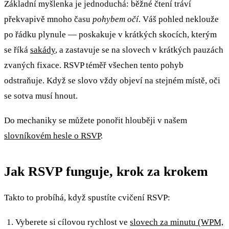
Základní myšlenka je jednoduchá: běžné čtení tráví
překvapivě mnoho času
pohybem očí
. Váš pohled neklouže
po řádku plynule — poskakuje v krátkých skocích, kterým
se říká
sakády
, a zastavuje se na slovech v krátkých pauzách
zvaných fixace. RSVP téměř všechen tento pohyb
odstraňuje. Když se slovo vždy objeví na stejném místě, oči
se sotva musí hnout.
Do mechaniky se můžete ponořit hlouběji v našem
slovníkovém hesle o RSVP
.
Jak RSVP funguje, krok za krokem
Takto to probíhá, když spustíte cvičení RSVP:
Vyberete si cílovou rychlost ve
slovech za minutu (WPM,