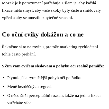
Mozek je k porozumění potřebuje. Cílem je, aby každá
fixace měla smysl, aby vaše skoky byly čisté a směřovaly
vpřed a aby se omezilo zbytečné vracení.
Co oční cviky dokážou a co ne
Řekněme si to na rovinu, protože marketing rychločtení
tohle často přehání.
S čím vám cvičení sledování a pohybu očí reálně pomůže:
Plynulejší a rytmičtější pohyb očí po řádku
Méně bezděčných
regresí
O něco širší
perceptuální rozsah
, takže na jednu fixaci
vstřebáte více