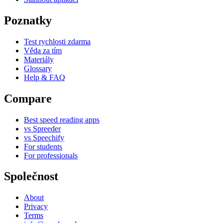
Poznatky
Test rychlosti zdarma
Věda za tím
Materiály
Glossary
Help & FAQ
Compare
Best speed reading apps
vs Spreeder
vs Speechify
For students
For professionals
Společnost
About
Privacy
Terms