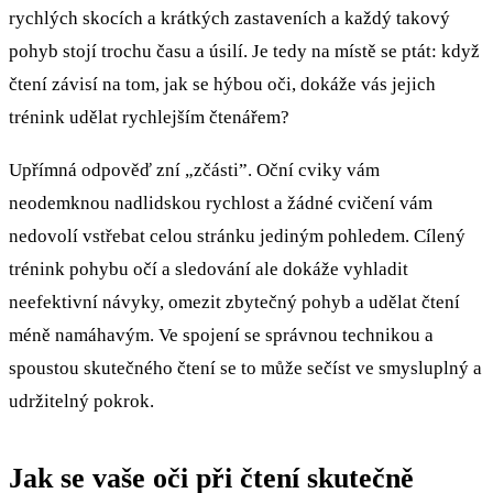
rychlých skocích a krátkých zastaveních a každý takový
pohyb stojí trochu času a úsilí. Je tedy na místě se ptát: když
čtení závisí na tom, jak se hýbou oči, dokáže vás jejich
trénink udělat rychlejším čtenářem?
Upřímná odpověď zní „zčásti”. Oční cviky vám
neodemknou nadlidskou rychlost a žádné cvičení vám
nedovolí vstřebat celou stránku jediným pohledem. Cílený
trénink pohybu očí a sledování ale dokáže vyhladit
neefektivní návyky, omezit zbytečný pohyb a udělat čtení
méně namáhavým. Ve spojení se správnou technikou a
spoustou skutečného čtení se to může sečíst ve smysluplný a
udržitelný pokrok.
Jak se vaše oči při čtení skutečně