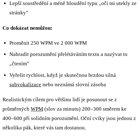
Lepší soustředění a méně bloudění typu „oči mi utekly ze
stránky”
Co dokázat nemůžou:
Proměnit 250 WPM ve 2 000 WPM
Nahradit porozumění přelétáváním textu a nazývat to
„čtením”
Vyřešit rychlost, když je skutečnou brzdou silná
subvokalizace
nebo neznámá slovní zásoba
Realistickým cílem pro většinu lidí je posunout se z
průměrných
WPM
(slov za minutu) 200–300 směrem ke
400–600 při solidním porozumění. Oční cviky jsou jednou z
několika pák, které vás tam dostanou.