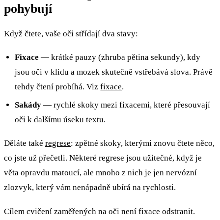
pohybují
Když čtete, vaše oči střídají dva stavy:
Fixace
— krátké pauzy (zhruba pětina sekundy), kdy
jsou oči v klidu a mozek skutečně vstřebává slova. Právě
tehdy čtení probíhá. Viz
fixace
.
Sakády
— rychlé skoky mezi fixacemi, které přesouvají
oči k dalšímu úseku textu.
Děláte také
regrese
: zpětné skoky, kterými znovu čtete něco,
co jste už přečetli. Některé regrese jsou užitečné, když je
věta opravdu matoucí, ale mnoho z nich je jen nervózní
zlozvyk, který vám nenápadně ubírá na rychlosti.
Cílem cvičení zaměřených na oči není fixace odstranit.