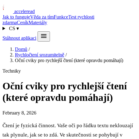
acceleread
Jak to funguje
Věda za tím
Funkce
Test rychlosti
zdarma
Ceník
Materiály
CS
▾
Stáhnout aplikaci
Domů
/
Rychločtení srozumitelně
/
Oční cviky pro rychlejší čtení (které opravdu pomáhají)
Techniky
Oční cviky pro rychlejší čtení
(které opravdu pomáhají)
February 8, 2026
Čtení je fyzická činnost. Vaše oči po řádku textu neklouzají
tak plynule, jak se to zdá. Ve skutečnosti se pohybují v