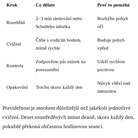
Krok
Co děláte
Proč to pomáhá
2–3 min sledování nebo
Rozhýbe pohyb
Rozehřátí
Schulteho tabulka
očí
Čtěte s vodicím bodem,
Buduje pohyb
Cvičení
mírně rychle
vpřed
Zodpovězte pár otázek na
Udrží rychlost
Kontrola
porozumění
poctivou
Návyk vítězí nad
Opakování
Trochu skoro každý den
intenzitou
Pravidelnost je mnohem důležitější než jakékoli jednotlivé
cvičení. Deset soustředěných minut denně, skoro každý den,
pokaždé překoná občasnou hodinovou seanci.