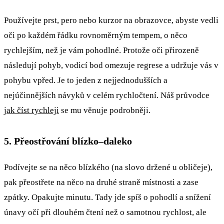
Používejte prst, pero nebo kurzor na obrazovce, abyste vedli
oči po každém řádku rovnoměrným tempem, o něco
rychlejším, než je vám pohodlné. Protože oči přirozeně
následují pohyb, vodicí bod omezuje regrese a udržuje vás v
pohybu vpřed. Je to jeden z nejjednodušších a
nejúčinnějších návyků v celém rychločtení. Náš průvodce
jak číst rychleji
se mu věnuje podrobněji.
5. Přeostřování blízko–daleko
Podívejte se na něco blízkého (na slovo držené u obličeje),
pak přeostřete na něco na druhé straně místnosti a zase
zpátky. Opakujte minutu. Tady jde spíš o pohodlí a snížení
únavy očí při dlouhém čtení než o samotnou rychlost, ale