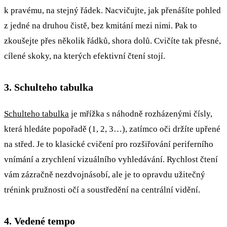
k pravému, na stejný řádek. Nacvičujte, jak přenášíte pohled
z jedné na druhou čistě, bez kmitání mezi nimi. Pak to
zkoušejte přes několik řádků, shora dolů. Cvičíte tak přesné,
cílené skoky, na kterých efektivní čtení stojí.
3. Schulteho tabulka
Schulteho tabulka
je mřížka s náhodně rozházenými čísly,
která hledáte popořadě (1, 2, 3…), zatímco oči držíte upřené
na střed. Je to klasické cvičení pro rozšiřování periferního
vnímání a zrychlení vizuálního vyhledávání. Rychlost čtení
vám zázračně nezdvojnásobí, ale je to opravdu užitečný
trénink pružnosti očí a soustředění na centrální vidění.
4. Vedené tempo