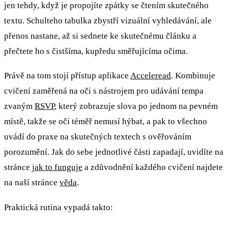
jen tehdy, když je propojíte zpátky se čtením skutečného
textu. Schulteho tabulka zbystří vizuální vyhledávání, ale
přenos nastane, až si sednete ke skutečnému článku a
přečtete ho s čistšíma, kupředu směřujícíma očima.
Právě na tom stojí přístup aplikace
Acceleread
. Kombinuje
cvičení zaměřená na oči s nástrojem pro udávání tempa
zvaným
RSVP
, který zobrazuje slova po jednom na pevném
místě, takže se oči téměř nemusí hýbat, a pak to všechno
uvádí do praxe na skutečných textech s ověřováním
porozumění. Jak do sebe jednotlivé části zapadají, uvidíte na
stránce
jak to funguje
a zdůvodnění každého cvičení najdete
na naší stránce
věda
.
Praktická rutina vypadá takto: