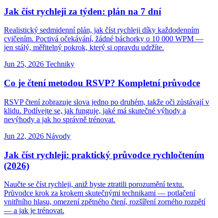
Jak číst rychleji za týden: plán na 7 dní
Realistický sedmidenní plán, jak číst rychleji díky každodenním
cvičením. Poctivá očekávání, žádné báchorky o 10 000 WPM —
jen stálý, měřitelný pokrok, který si opravdu udržíte.
Jun 25, 2026
Techniky
Co je čtení metodou RSVP? Kompletní průvodce
RSVP čtení zobrazuje slova jedno po druhém, takže oči zůstávají v
klidu. Podívejte se, jak funguje, jaké má skutečné výhody a
nevýhody a jak ho správně trénovat.
Jun 22, 2026
Návody
Jak číst rychleji: praktický průvodce rychločtením
(2026)
Naučte se číst rychleji, aniž byste ztratili porozumění textu.
Průvodce krok za krokem skutečnými technikami — potlačení
vnitřního hlasu, omezení zpětného čtení, rozšíření zorného rozpětí
— a jak je trénovat.