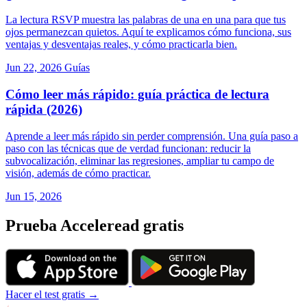
La lectura RSVP muestra las palabras de una en una para que tus
ojos permanezcan quietos. Aquí te explicamos cómo funciona, sus
ventajas y desventajas reales, y cómo practicarla bien.
Jun 22, 2026
Guías
Cómo leer más rápido: guía práctica de lectura
rápida (2026)
Aprende a leer más rápido sin perder comprensión. Una guía paso a
paso con las técnicas que de verdad funcionan: reducir la
subvocalización, eliminar las regresiones, ampliar tu campo de
visión, además de cómo practicar.
Jun 15, 2026
Prueba Acceleread gratis
Hacer el test gratis →