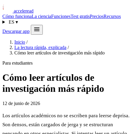
acceleread
Cómo funciona
La ciencia
Funciones
Test gratis
Precios
Recursos
ES
▾
Descargar app
Inicio
/
La lectura rápida, explicada
/
Cómo leer artículos de investigación más rápido
Para estudiantes
Cómo leer artículos de
investigación más rápido
12 de junio de 2026
Los artículos académicos no se escriben para leerse deprisa.
Son densos, están cargados de jerga y se estructuran
pensando en otros especialistas. Si intentas leer un artículo