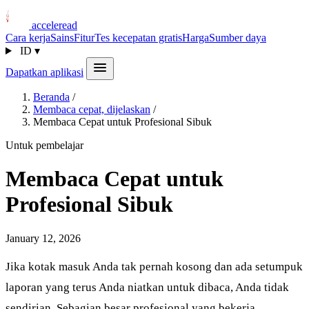
acceleread
Cara kerja
Sains
Fitur
Tes kecepatan gratis
Harga
Sumber daya
ID
▾
Dapatkan aplikasi
Beranda
/
Membaca cepat, dijelaskan
/
Membaca Cepat untuk Profesional Sibuk
Untuk pembelajar
Membaca Cepat untuk
Profesional Sibuk
January 12, 2026
Jika kotak masuk Anda tak pernah kosong dan ada setumpuk
laporan yang terus Anda niatkan untuk dibaca, Anda tidak
sendirian. Sebagian besar profesional yang bekerja