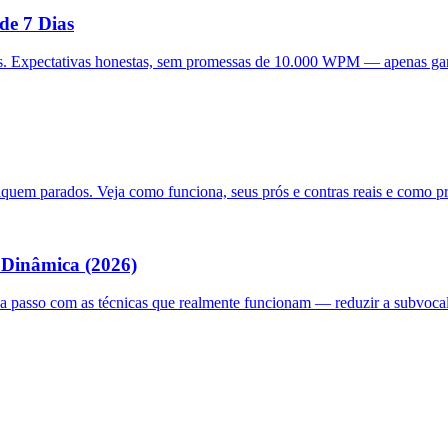
e 7 Dias
ários. Expectativas honestas, sem promessas de 10.000 WPM — apenas g
quem parados. Veja como funciona, seus prós e contras reais e como pr
 Dinâmica (2026)
 passo com as técnicas que realmente funcionam — reduzir a subvocali