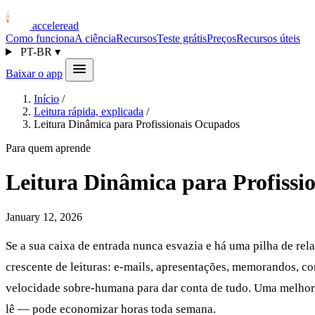
acceleread
Como funciona
A ciência
Recursos
Teste grátis
Preços
Recursos úteis
PT-BR
▾
Baixar o app
Início
/
Leitura rápida, explicada
/
Leitura Dinâmica para Profissionais Ocupados
Para quem aprende
Leitura Dinâmica para Profissi
January 12, 2026
Se a sua caixa de entrada nunca esvazia e há uma pilha de rel
crescente de leituras: e-mails, apresentações, memorandos, co
velocidade sobre-humana para dar conta de tudo. Uma melhori
lê — pode economizar horas toda semana.