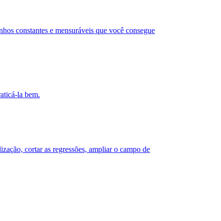
anhos constantes e mensuráveis que você consegue
aticá-la bem.
zação, cortar as regressões, ampliar o campo de