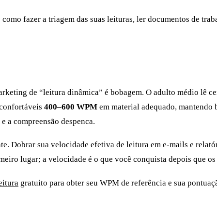
is: como fazer a triagem das suas leituras, ler documentos de t
arketing de “leitura dinâmica” é bobagem. O adulto médio lê 
 confortáveis
400–600 WPM
em material adequado, mantendo 
s, e a compreensão despenca.
ente. Dobrar sua velocidade efetiva de leitura em e-mails e relat
iro lugar; a velocidade é o que você conquista depois que os
eitura
gratuito para obter seu WPM de referência e sua pontuaç