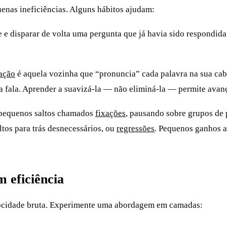
enas ineficiências. Alguns hábitos ajudam:
 e disparar de volta uma pergunta que já havia sido respondida
ação
é aquela vozinha que “pronuncia” cada palavra na sua cabe
da fala. Aprender a suavizá-la — não eliminá-la — permite avanç
pequenos saltos chamados
fixações
, pausando sobre grupos de 
tos para trás desnecessários, ou
regressões
. Pequenos ganhos 
m eficiência
locidade bruta. Experimente uma abordagem em camadas: