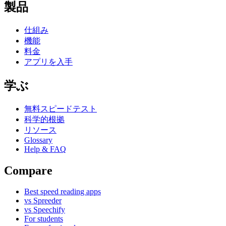
製品
仕組み
機能
料金
アプリを入手
学ぶ
無料スピードテスト
科学的根拠
リソース
Glossary
Help & FAQ
Compare
Best speed reading apps
vs Spreeder
vs Speechify
For students