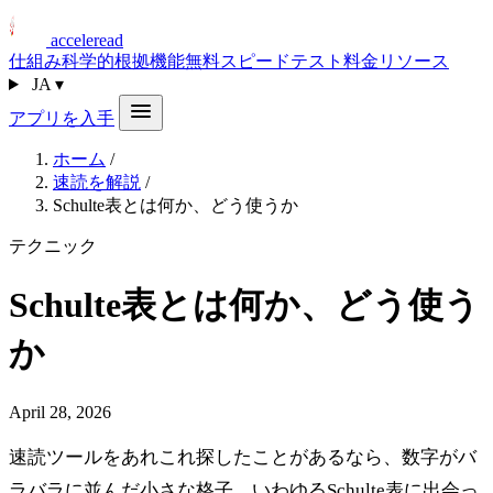
acceleread
仕組み
科学的根拠
機能
無料スピードテスト
料金
リソース
JA
▾
アプリを入手
ホーム
/
速読を解説
/
Schulte表とは何か、どう使うか
テクニック
Schulte表とは何か、どう使う
か
April 28, 2026
速読ツールをあれこれ探したことがあるなら、数字がバ
ラバラに並んだ小さな格子、いわゆるSchulte表に出会っ