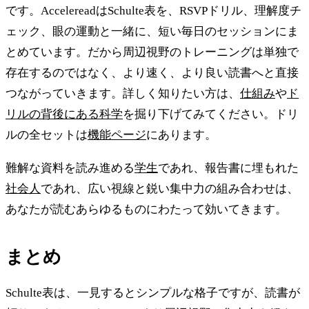
です。AccelereadはSchulte表を、RSVPドリル、理解度チ
ェック、眼の運動と一緒に、短い毎日のセッションにま
とめています。だから周辺視野のトレーニングは単独で
存在するのではなく、より速く、より良い読書へと直接
つながっていきます。詳しく知りたい方は、
仕組み
や
ド
リルの背後にある科学
を掘り下げてみてください。ドリ
ルの全セットは
機能ページ
にあります。
難解な資料を読み進める
学生
であれ、報告書に埋もれた
社会人
であれ、広い視線と鋭い集中力の組み合わせは、
あなたが読むあらゆるものにわたって効いてきます。
まとめ
Schulte表は、一見するとシンプルな格子ですが、読書が