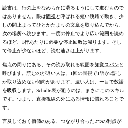
読書は、行の上をなめらかに滑るようにして進むもので
はありません。眼は
固視
と呼ばれる短い跳躍で動き、少
しの間止まってひとかたまりの文章を取り込んでから、
次の場所へ跳びます。一度の停止でより広い範囲を読め
るほど、1行あたりに必要な停止回数は減ります。そし
て停止が少ないほど、読む速さは上がります。
焦点の周りにある、その読み取れる範囲を
知覚スパン
と
呼びます。読むのが遅い人は、1回の固視で1語か2語し
か取り込めない傾向があります。速い人は、一目で数語
を吸収します。Schulte表が狙うのは、まさにこのスキル
です。つまり、直接視線の外にある情報に慣れることで
す。
言及しておく価値のある、つながり合った2つの利点が