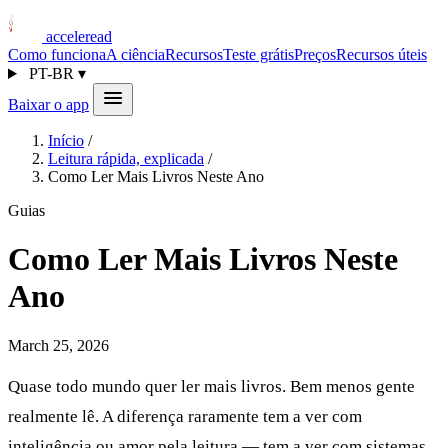
acceleread
Como funciona
A ciência
Recursos
Teste grátis
Preços
Recursos úteis
PT-BR
▾
Baixar o app
Início
/
Leitura rápida, explicada
/
Como Ler Mais Livros Neste Ano
Guias
Como Ler Mais Livros Neste
Ano
March 25, 2026
Quase todo mundo quer ler mais livros. Bem menos gente
realmente lê. A diferença raramente tem a ver com
inteligência ou amor pela leitura — tem a ver com sistemas.