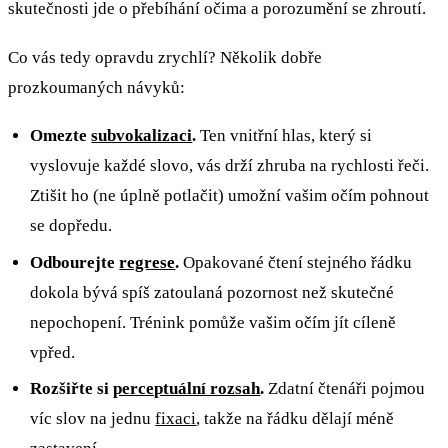
skutečnosti jde o přebíhání očima a porozumění se zhroutí.
Co vás tedy opravdu zrychlí? Několik dobře
prozkoumaných návyků:
Omezte
subvokalizaci
.
Ten vnitřní hlas, který si
vyslovuje každé slovo, vás drží zhruba na rychlosti řeči.
Ztišit ho (ne úplně potlačit) umožní vašim očím pohnout
se dopředu.
Odbourejte
regrese
.
Opakované čtení stejného řádku
dokola bývá spíš zatoulaná pozornost než skutečné
nepochopení. Trénink pomůže vašim očím jít cíleně
vpřed.
Rozšiřte si
perceptuální rozsah
.
Zdatní čtenáři pojmou
víc slov na jednu
fixaci
, takže na řádku dělají méně