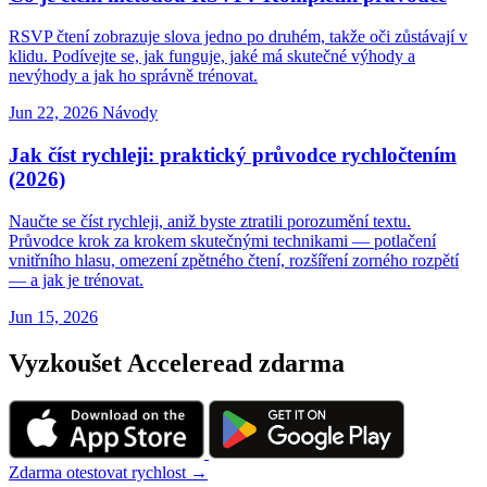
RSVP čtení zobrazuje slova jedno po druhém, takže oči zůstávají v
klidu. Podívejte se, jak funguje, jaké má skutečné výhody a
nevýhody a jak ho správně trénovat.
Jun 22, 2026
Návody
Jak číst rychleji: praktický průvodce rychločtením
(2026)
Naučte se číst rychleji, aniž byste ztratili porozumění textu.
Průvodce krok za krokem skutečnými technikami — potlačení
vnitřního hlasu, omezení zpětného čtení, rozšíření zorného rozpětí
— a jak je trénovat.
Jun 15, 2026
Vyzkoušet Acceleread zdarma
Zdarma otestovat rychlost →