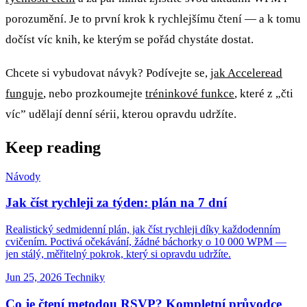
porozumění. Je to první krok k rychlejšímu čtení — a k tomu
dočíst víc knih, ke kterým se pořád chystáte dostat.
Chcete si vybudovat návyk? Podívejte se,
jak Acceleread
funguje
, nebo prozkoumejte
tréninkové funkce
, které z „čti
víc” udělají denní sérii, kterou opravdu udržíte.
Keep reading
Návody
Jak číst rychleji za týden: plán na 7 dní
Realistický sedmidenní plán, jak číst rychleji díky každodenním
cvičením. Poctivá očekávání, žádné báchorky o 10 000 WPM —
jen stálý, měřitelný pokrok, který si opravdu udržíte.
Jun 25, 2026
Techniky
Co je čtení metodou RSVP? Kompletní průvodce