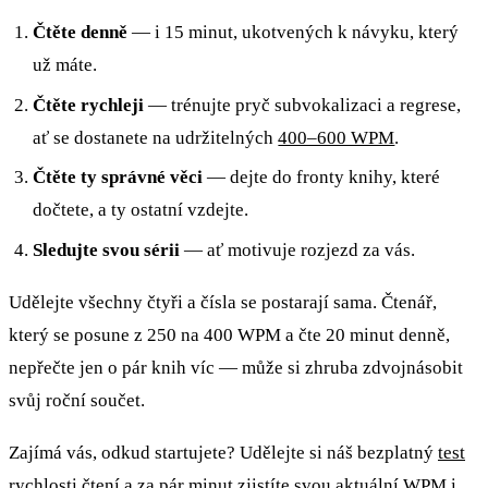
Čtěte denně
— i 15 minut, ukotvených k návyku, který
už máte.
Čtěte rychleji
— trénujte pryč subvokalizaci a regrese,
ať se dostanete na udržitelných
400–600 WPM
.
Čtěte ty správné věci
— dejte do fronty knihy, které
dočtete, a ty ostatní vzdejte.
Sledujte svou sérii
— ať motivuje rozjezd za vás.
Udělejte všechny čtyři a čísla se postarají sama. Čtenář,
který se posune z 250 na 400 WPM a čte 20 minut denně,
nepřečte jen o pár knih víc — může si zhruba zdvojnásobit
svůj roční součet.
Zajímá vás, odkud startujete? Udělejte si náš bezplatný
test
rychlosti čtení
a za pár minut zjistíte svou aktuální WPM i