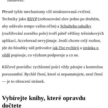
zastavení.
Přesně tyhle mechanismy cílí strukturovaná cvičení.
Techniky jako
RSVP
(zobrazování slov jedno po druhém,
aby udávalo tempo vašim očím) a
Schulteho tabulky
(rozšiřování zorného pole) tvoří páteř většiny tréninkových
aplikací, Acceleread nevyjímaje. Jestli chcete celý rozbor,
jde do hloubky náš průvodce
jak číst rychleji
a
stránka o
vědě
popisuje, co výzkum podporuje a co ne.
Klíčové pravidlo: rychlostní práci vždy párujte s kontrolou
porozumění. Rychlé čtení, které si nepamatujete, není čtení
— je to obracení stránek.
Vybírejte knihy, které opravdu
dočtete