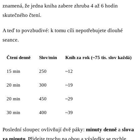
znamená, že jedna kniha zabere zhruba 4 až 6 hodin
skutečného čtení.
A teď to povzbudivé: k tomu cíli nepotřebujete dlouhé
seance.
Čtení denně
Slov/min
Knih za rok (~75 tis. slov každá)
15 min
250
~12
20 min
300
~19
20 min
450
~29
30 min
400
~39
Poslední sloupec ovlivňují dvě páky:
minuty denně
a
slova
za minutu
. Přidejte trochu na obou a výsledky se rychle