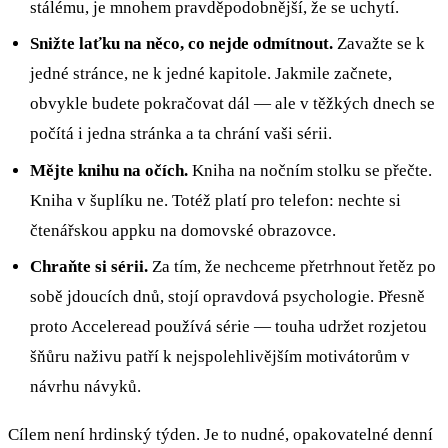
stálému, je mnohem pravděpodobnější, že se uchytí.
Snižte laťku na něco, co nejde odmítnout.
Zavažte se k
jedné stránce, ne k jedné kapitole. Jakmile začnete,
obvykle budete pokračovat dál — ale v těžkých dnech se
počítá i jedna stránka a ta chrání vaši sérii.
Mějte knihu na očích.
Kniha na nočním stolku se přečte.
Kniha v šuplíku ne. Totéž platí pro telefon: nechte si
čtenářskou appku na domovské obrazovce.
Chraňte si sérii.
Za tím, že nechceme přetrhnout řetěz po
sobě jdoucích dnů, stojí opravdová psychologie. Přesně
proto Acceleread používá série — touha udržet rozjetou
šňůru naživu patří k nejspolehlivějším motivátorům v
návrhu návyků.
Cílem není hrdinský týden. Je to nudné, opakovatelné denní