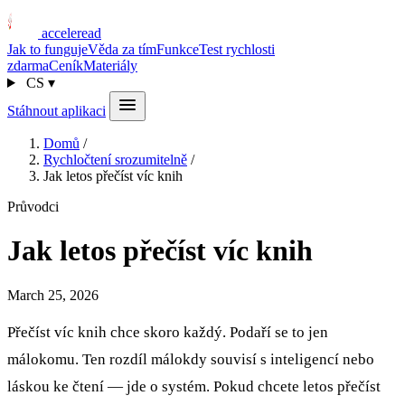
acceleread
Jak to funguje
Věda za tím
Funkce
Test rychlosti
zdarma
Ceník
Materiály
CS
▾
Stáhnout aplikaci
Domů
/
Rychločtení srozumitelně
/
Jak letos přečíst víc knih
Průvodci
Jak letos přečíst víc knih
March 25, 2026
Přečíst víc knih chce skoro každý. Podaří se to jen
málokomu. Ten rozdíl málokdy souvisí s inteligencí nebo
láskou ke čtení — jde o systém. Pokud chcete letos přečíst