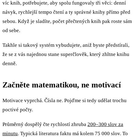
víc knih, potřebujete, aby spolu fungovaly tři věci: denní
návyk, rychlejší tempo čtení a ty správné knihy přímo před
sebou. Když je sladíte, počet přečtených knih pak roste sám
od sebe.
Takhle si takový systém vybudujete, aniž byste předstírali,
že se z vás najednou stane superčlověk, který zhltne knihu
denně.
Začněte matematikou, ne motivací
Motivace vyprchá. Čísla ne. Pojďme si tedy udělat trochu
poctivé počty.
Průměrný dospělý čte rychlostí zhruba
200–300 slov za
minutu
. Typická literatura faktu má kolem 75 000 slov. To