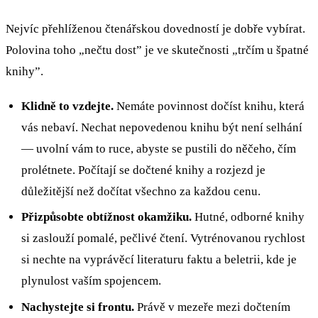
Nejvíc přehlíženou čtenářskou dovedností je dobře vybírat.
Polovina toho „nečtu dost” je ve skutečnosti „trčím u špatné
knihy”.
Klidně to vzdejte.
Nemáte povinnost dočíst knihu, která
vás nebaví. Nechat nepovedenou knihu být není selhání
— uvolní vám to ruce, abyste se pustili do něčeho, čím
prolétnete. Počítají se dočtené knihy a rozjezd je
důležitější než dočítat všechno za každou cenu.
Přizpůsobte obtížnost okamžiku.
Hutné, odborné knihy
si zaslouží pomalé, pečlivé čtení. Vytrénovanou rychlost
si nechte na vyprávěcí literaturu faktu a beletrii, kde je
plynulost vaším spojencem.
Nachystejte si frontu.
Právě v mezeře mezi dočtením