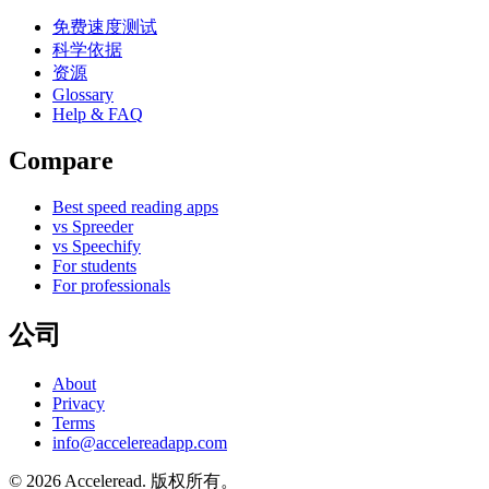
免费速度测试
科学依据
资源
Glossary
Help & FAQ
Compare
Best speed reading apps
vs Spreeder
vs Speechify
For students
For professionals
公司
About
Privacy
Terms
info@accelereadapp.com
© 2026 Acceleread. 版权所有。