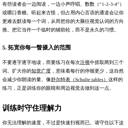
有些读者会一边阅读，一边小声哼唱、数数（“1-2-3-4”）
或嚼口香糖。听起来古怪，但占用内心言语的通道会让你
更难去默读每一个词，从而把你的大脑往视觉认词的方向
推。把它当作一个临时的辅助轮，而不是永久的习惯。
5. 拓宽你每一瞥摄入的范围
不要逐字逐字地读，而要练习在每次
注视
中抓取两到三个
词。扩大你的
知觉广度
，意味着每行的停顿更少，这自然
会减少你朗读的量。像
舒尔特表（Schulte tables）
这样的
练习，正是训练你的眼睛和周边视觉去做到这一点。
训练时守住理解力
你无法理解的速度，不过是快速扫视而已。请守住以下这