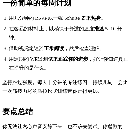
一份简单的每周计划
用几分钟的 RSVP 或一张 Schulte 表来
热身
。
在容易的材料上，以稍快于舒适的速度
推速
5–10 分
钟。
借助视觉定速器
正常阅读
，然后检查理解。
用定期的
WPM
测试来
追踪你的进步
，好让你知道真正
在提升的是什么。
坚持胜过强度。每天十分钟的专注练习，持续几周，会比
一次筋疲力尽的马拉松式训练带你走得更远。
要点总结
你无法让内心声音安静下来，也不该去尝试。你
能
做的，