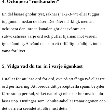
4. Ockupera “röstkanalen”
En del läsare gnolar tyst, räknar (“1-2-3-4”) eller tuggar
tuggummi medan de läser. Det låter märkligt, men att
ockupera den inre talkanalen gör det svårare att
subvokalisera varje ord och puffar hjärnan mot visuell
igenkänning. Använd det som ett tillfälligt stödhjul, inte en
vana för livet.
5. Vidga vad du tar in i varje ögonkast
I stället för att läsa ord för ord, öva på att fånga två eller tre
ord per
fixering
. Att bredda ditt
perceptuella spann
betyder
färre stopp per rad, vilket naturligt minskar hur mycket du
läser upp. Övningar som
Schulte-tabeller
tränar ögonen och
det perifera seendet att göra just detta.