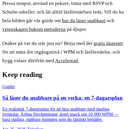
Pressa tempot, använd en pekare, träna med RSVP och
Schulte-tabeller, och låt alltid läsförståelsen leda. Vill du ha
hela bilden går vår guide om
hur du läser snabbare
och
vetenskapen bakom metoderna
på djupet.
Osäker på var du står just nu? Börja med det
gratis lästestet
för att mäta din utgångsnivå i WPM och läsförståelse, och
bygg vidare därifrån med
Acceleread
.
Keep reading
Guider
Så läser du snabbare på en vecka: en 7-dagarsplan
En realistisk 7-dagarsplan för att läsa snabbare med dagliga
övningar. Ärliga förväntningar, inget snack om 10 000 WPM —
bara stadiga, mätbara framsteg som du faktiskt behåller.