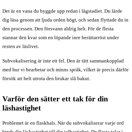
Det är en vana du byggde upp redan i lågstadiet. Du lärde
dig läsa genom att ljuda orden högt, och sedan flyttade du in
den processen. Den försvann aldrig helt. För de flesta
stannar den kvar som en löpande inre berättarröst under
resten av läslivet.
Subvokalisering är inte ett fel. Den är tätt sammankopplad
med hur vi bearbetar och minns språk, vilket är precis därför
försök att helt utrota den brukar slå bakut.
Varför den sätter ett tak för din
läshastighet
Problemet är en flaskhals. När du subvokaliserar varje ord
binds din läshastighet till din talhastighet. De flesta talar i