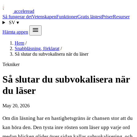
acceleread
Så fungerar det
Vetenskapen
Funktioner
Gratis lästest
Priser
Resurser
SV
▾
Hämta appen
Hem
/
Snabbläsning, förklarat
/
Så slutar du subvokalisera när du läser
Tekniker
Så slutar du subvokalisera när
du läser
May 20, 2026
Om din läsning har en hastighetsgräns är chansen stor att du
kan höra den. Den tysta inre rösten som läser upp varje ord
medan blicken glider över sidan kallas subvokalisering, och