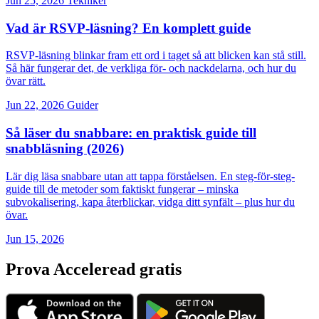
Jun 25, 2026
Tekniker
Vad är RSVP-läsning? En komplett guide
RSVP-läsning blinkar fram ett ord i taget så att blicken kan stå still.
Så här fungerar det, de verkliga för- och nackdelarna, och hur du
övar rätt.
Jun 22, 2026
Guider
Så läser du snabbare: en praktisk guide till
snabbläsning (2026)
Lär dig läsa snabbare utan att tappa förståelsen. En steg-för-steg-
guide till de metoder som faktiskt fungerar – minska
subvokalisering, kapa återblickar, vidga ditt synfält – plus hur du
övar.
Jun 15, 2026
Prova Acceleread gratis