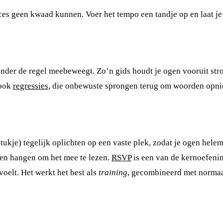
es geen kwaad kunnen. Voer het tempo een tandje op en laat je
 onder de regel meebeweegt. Zo’n gids houdt je ogen vooruit str
 ook
regressies
, die onbewuste sprongen terug om woorden opnieu
 stukje) tegelijk oplichten op een vaste plek, zodat je ogen he
ven hangen om het mee te lezen.
RSVP
is een van de kernoefenin
elt. Het werkt het best als
training
, gecombineerd met normaal 