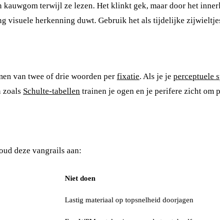
 kauwgom terwijl ze lezen. Het klinkt gek, maar door het inner
g visuele herkenning duwt. Gebruik het als tijdelijke zijwieltjes
emen van twee of drie woorden per
fixatie
. Als je je
perceptuele 
n zoals
Schulte-tabellen
trainen je ogen en je perifere zicht om p
Houd deze vangrails aan:
Niet doen
Lastig materiaal op topsnelheid doorjagen