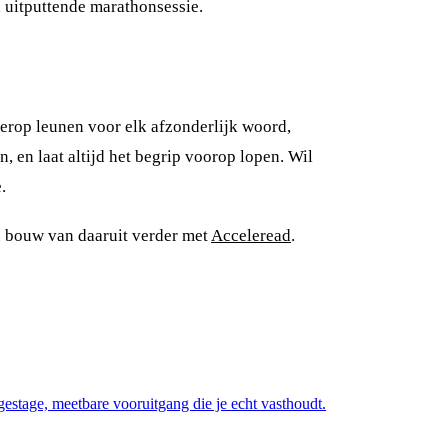
 uitputtende marathonsessie.
 erop leunen voor elk afzonderlijk woord,
, en laat altijd het begrip voorop lopen. Wil
.
 bouw van daaruit verder met
Acceleread
.
stage, meetbare vooruitgang die je echt vasthoudt.