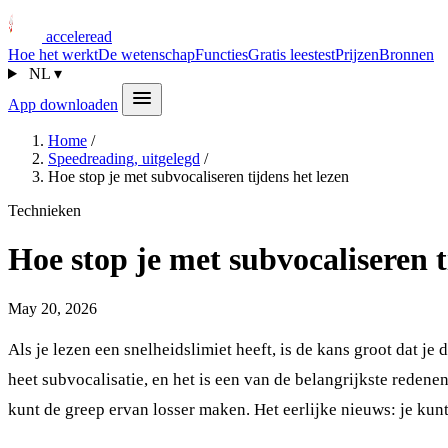
acceleread
Hoe het werkt
De wetenschap
Functies
Gratis leestest
Prijzen
Bronnen
NL
▾
App downloaden
Home
/
Speedreading, uitgelegd
/
Hoe stop je met subvocaliseren tijdens het lezen
Technieken
Hoe stop je met subvocaliseren t
May 20, 2026
Als je lezen een snelheidslimiet heeft, is de kans groot dat je 
heet subvocalisatie, en het is een van de belangrijkste rede
kunt de greep ervan losser maken. Het eerlijke nieuws: je kunt