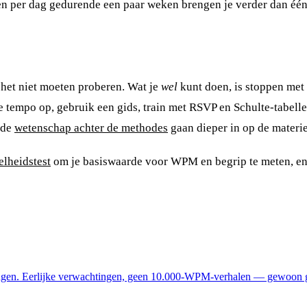
ten per dag gedurende een paar weken brengen je verder dan één
u het niet moeten proberen. Wat je
wel
kunt doen, is stoppen met
e tempo op, gebruik een gids, train met RSVP en Schulte-tabellen
 de
wetenschap achter de methodes
gaan dieper in op de materie
elheidstest
om je basiswaarde voor WPM en begrip te meten, en
eningen. Eerlijke verwachtingen, geen 10.000-WPM-verhalen — gewoon ge