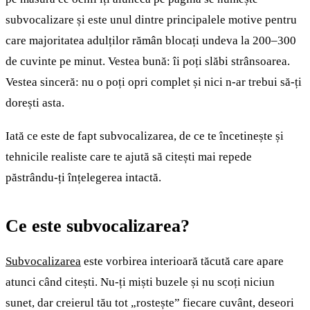
subvocalizare și este unul dintre principalele motive pentru
care majoritatea adulților rămân blocați undeva la 200–300
de cuvinte pe minut. Vestea bună: îi poți slăbi strânsoarea.
Vestea sinceră: nu o poți opri complet și nici n-ar trebui să-ți
dorești asta.
Iată ce este de fapt subvocalizarea, de ce te încetinește și
tehnicile realiste care te ajută să citești mai repede
păstrându-ți înțelegerea intactă.
Ce este subvocalizarea?
Subvocalizarea
este vorbirea interioară tăcută care apare
atunci când citești. Nu-ți miști buzele și nu scoți niciun
sunet, dar creierul tău tot „rostește” fiecare cuvânt, deseori