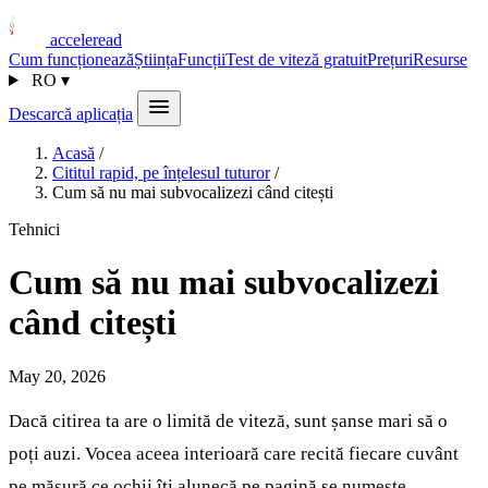
acceleread
Cum funcționează
Știința
Funcții
Test de viteză gratuit
Prețuri
Resurse
RO
▾
Descarcă aplicația
Acasă
/
Cititul rapid, pe înțelesul tuturor
/
Cum să nu mai subvocalizezi când citești
Tehnici
Cum să nu mai subvocalizezi
când citești
May 20, 2026
Dacă citirea ta are o limită de viteză, sunt șanse mari să o
poți auzi. Vocea aceea interioară care recită fiecare cuvânt
pe măsură ce ochii îți alunecă pe pagină se numește