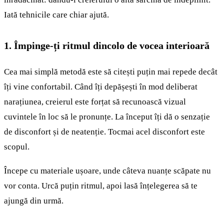
Iată tehnicile care chiar ajută.
1. Împinge-ți ritmul dincolo de vocea interioară
Cea mai simplă metodă este să citești puțin mai repede decât
îți vine confortabil. Când îți depășești în mod deliberat
narațiunea, creierul este forțat să recunoască vizual
cuvintele în loc să le pronunțe. La început îți dă o senzație
de disconfort și de neatenție. Tocmai acel disconfort este
scopul.
Începe cu materiale ușoare, unde câteva nuanțe scăpate nu
vor conta. Urcă puțin ritmul, apoi lasă înțelegerea să te
ajungă din urmă.