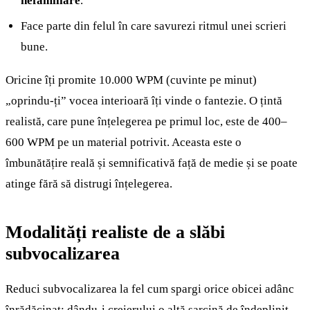
nefamiliare
.
Face parte din felul în care savurezi ritmul unei scrieri
bune.
Oricine îți promite 10.000 WPM (cuvinte pe minut)
„oprindu-ți” vocea interioară îți vinde o fantezie. O țintă
realistă, care pune înțelegerea pe primul loc, este de 400–
600 WPM pe un material potrivit. Aceasta este o
îmbunătățire reală și semnificativă față de medie și se poate
atinge fără să distrugi înțelegerea.
Modalități realiste de a slăbi
subvocalizarea
Reduci subvocalizarea la fel cum spargi orice obicei adânc
înrădăcinat: dându-i creierului o altă sarcină de îndeplinit.