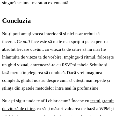
singură sesiune-maraton extenuantă.
Concluzia
Nu-ți poți amuți vocea interioară și nici n-ar trebui să
încerci. Ce
poți
face este să nu te mai sprijini pe ea pentru
absolut fiecare cuvânt, ca viteza ta de citire să nu mai fie
înlănțuită de viteza ta de vorbire. Împinge-ți ritmul, folosește
un ghid vizual, antrenează-te cu RSVP și tabele Schulte și
lasă mereu înțelegerea să conducă. Dacă vrei imaginea
completă, ghidul nostru despre
cum să citești mai repede
și
știința din spatele metodelor
intră mai în profunzime.
Nu ești sigur unde te afli chiar acum? Începe cu
testul gratuit
de viteză de citire
, ca să-ți măsori valoarea de bază a WPM și