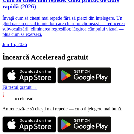
rapidă (2026)
Învață cum să citești mai repede fără să pierzi din înțelegere. Un
ghid pas cu pas al tehnicilor care chiar funcționează — reducerea
subvocalizării, eliminarea regresiilor, lărgirea câmpului vizual —
plus cum să exersezi.
Jun 15, 2026
Încearcă Acceleread gratuit
Fă testul gratuit →
acceleread
Antrenează-te să citești mai repede — cu o înțelegere mai bună.