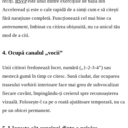
reciți.
RSVP
este unul dintre exercițiile de bază din
Acceleread și este o cale rapidă de a simți cum e să citești
fără narațiune completă. Funcționează cel mai bine ca
antrenament
, îmbinat cu citirea obișnuită, nu ca unicul tău
mod de a citi.
4. Ocupă canalul „vocii”
Unii cititori fredonează încet, numără („1-2-3-4”) sau
mestecă gumă în timp ce citesc. Sună ciudat, dar ocuparea
traseului vorbirii interioare face mai greu de subvocalizat
fiecare cuvânt, împingându-ți creierul spre recunoașterea
vizuală. Folosește-l ca pe o roată ajutătoare temporară, nu ca
pe un obicei permanent.