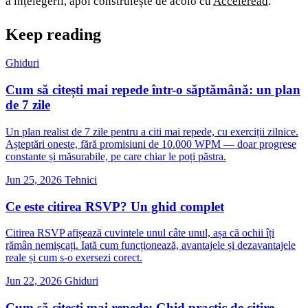
a înțelegerii, apoi construiește de acolo cu
Acceleread
.
Keep reading
Ghiduri
Cum să citești mai repede într-o săptămână: un plan
de 7 zile
Un plan realist de 7 zile pentru a citi mai repede, cu exerciții zilnice.
Așteptări oneste, fără promisiuni de 10.000 WPM — doar progrese
constante și măsurabile, pe care chiar le poți păstra.
Jun 25, 2026
Tehnici
Ce este citirea RSVP? Un ghid complet
Citirea RSVP afișează cuvintele unul câte unul, așa că ochii îți
rămân nemișcați. Iată cum funcționează, avantajele și dezavantajele
reale și cum s-o exersezi corect.
Jun 22, 2026
Ghiduri
Cum să citești mai repede: Ghid practic de citire