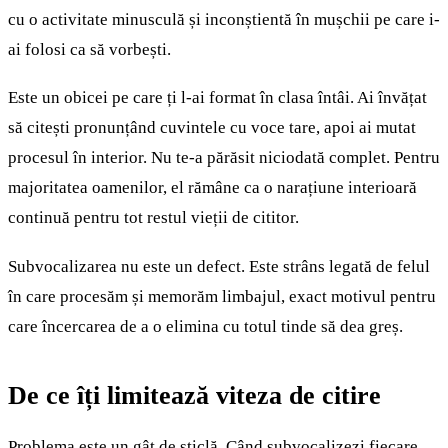
cu o activitate minusculă și inconștientă în mușchii pe care i-
ai folosi ca să vorbești.
Este un obicei pe care ți l-ai format în clasa întâi. Ai învățat
să citești pronunțând cuvintele cu voce tare, apoi ai mutat
procesul în interior. Nu te-a părăsit niciodată complet. Pentru
majoritatea oamenilor, el rămâne ca o narațiune interioară
continuă pentru tot restul vieții de cititor.
Subvocalizarea nu este un defect. Este strâns legată de felul
în care procesăm și memorăm limbajul, exact motivul pentru
care încercarea de a o elimina cu totul tinde să dea greș.
De ce îți limitează viteza de citire
Problema este un gât de sticlă. Când subvocalizezi fiecare