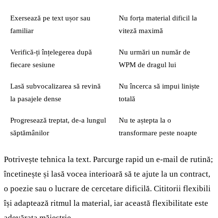
Exersează pe text ușor sau
Nu forța material dificil la
familiar
viteză maximă
Verifică-ți înțelegerea după
Nu urmări un număr de
fiecare sesiune
WPM de dragul lui
Lasă subvocalizarea să revină
Nu încerca să impui liniște
la pasajele dense
totală
Progresează treptat, de-a lungul
Nu te aștepta la o
săptămânilor
transformare peste noapte
Potrivește tehnica la text. Parcurge rapid un e-mail de rutină;
încetinește și lasă vocea interioară să te ajute la un contract,
o poezie sau o lucrare de cercetare dificilă. Cititorii flexibili
își adaptează ritmul la material, iar această flexibilitate este
adevărata măiestrie.