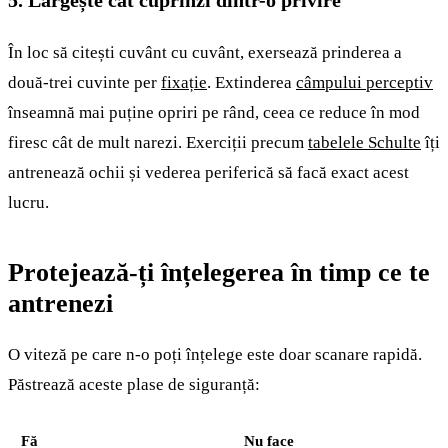
5. Lărgește cât cuprinzi dintr-o privire
În loc să citești cuvânt cu cuvânt, exersează prinderea a
două-trei cuvinte per
fixație
. Extinderea
câmpului perceptiv
înseamnă mai puține opriri pe rând, ceea ce reduce în mod
firesc cât de mult narezi. Exerciții precum
tabelele Schulte
îți
antrenează ochii și vederea periferică să facă exact acest
lucru.
Protejează-ți înțelegerea în timp ce te
antrenezi
O viteză pe care n-o poți înțelege este doar scanare rapidă.
Păstrează aceste plase de siguranță:
Fă
Nu face