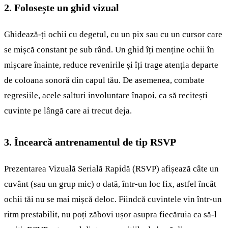
2. Folosește un ghid vizual
Ghidează-ți ochii cu degetul, cu un pix sau cu un cursor care
se mișcă constant pe sub rând. Un ghid îți menține ochii în
mișcare înainte, reduce revenirile și îți trage atenția departe
de coloana sonoră din capul tău. De asemenea, combate
regresiile
, acele salturi involuntare înapoi, ca să recitești
cuvinte pe lângă care ai trecut deja.
3. Încearcă antrenamentul de tip RSVP
Prezentarea Vizuală Serială Rapidă (RSVP) afișează câte un
cuvânt (sau un grup mic) o dată, într-un loc fix, astfel încât
ochii tăi nu se mai mișcă deloc. Fiindcă cuvintele vin într-un
ritm prestabilit, nu poți zăbovi ușor asupra fiecăruia ca să-l