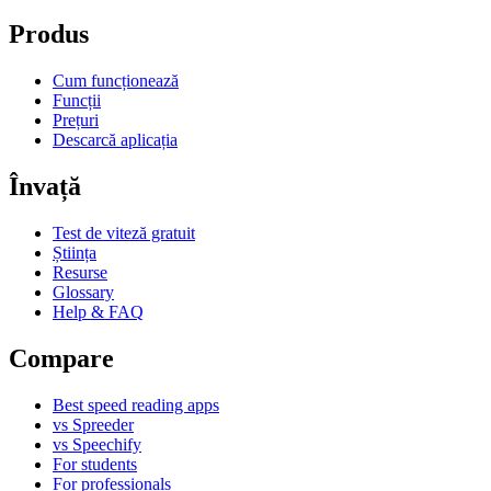
Produs
Cum funcționează
Funcții
Prețuri
Descarcă aplicația
Învață
Test de viteză gratuit
Știința
Resurse
Glossary
Help & FAQ
Compare
Best speed reading apps
vs Spreeder
vs Speechify
For students
For professionals