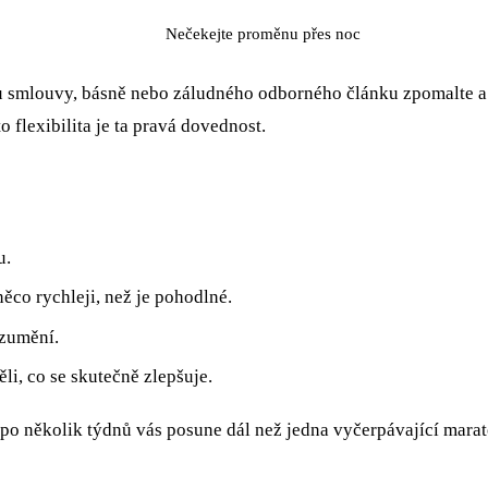
Nečekejte proměnu přes noc
; u smlouvy, básně nebo záludného odborného článku zpomalte a 
o flexibilita je ta pravá dovednost.
u.
ěco rychleji, než je pohodlné.
ozumění.
ěli, co se skutečně zlepšuje.
 po několik týdnů vás posune dál než jedna vyčerpávající marat