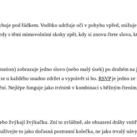
buje pod řádkem. Vodítko udržuje oči v pohybu vpřed, snižuje 
tedy s těmi mimovolními skoky zpět, kdy si znovu čtete slova, kte
entation) zobrazuje jedno slovo (nebo malý úsek) po druhém na
se u každého snadno zdržet a vyprávět si ho.
RSVP
je jedno ze 
vění. Nejlépe funguje jako
trénink
v kombinaci s běžným čtením, 
) nebo žvýkají žvýkačku. Zní to zvláštně, ale obsazení dráhy vni
vejte to jako dočasná postranní kolečka, ne jako trvalý návy