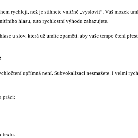
hem rychleji, než je stihnete vnitřně „vyslovit“. Váš mozek um
itřního hlasu, tuto rychlostní výhodu zahazujete.
hlase u slov, která už umíte zpaměti, aby vaše tempo čtení přes
e
hločtení upřímná není. Subvokalizaci nesmažete. I velmi rychlí 
 práci:
o
textu.