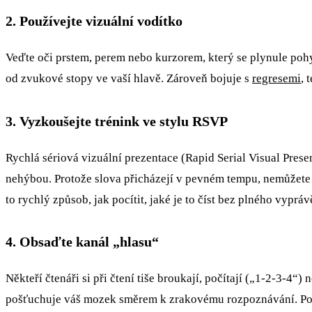
2. Používejte vizuální vodítko
Veďte oči prstem, perem nebo kurzorem, který se plynule pohy
od zvukové stopy ve vaší hlavě. Zároveň bojuje s
regresemi
, 
3. Vyzkoušejte trénink ve stylu RSVP
Rychlá sériová vizuální prezentace (Rapid Serial Visual Pres
nehýbou. Protože slova přicházejí v pevném tempu, nemůžete 
to rychlý způsob, jak pocítit, jaké je to číst bez plného vyprá
4. Obsaďte kanál „hlasu“
Někteří čtenáři si při čtení tiše broukají, počítají („1-2-3-4“
pošťuchuje váš mozek směrem k zrakovému rozpoznávání. Použí