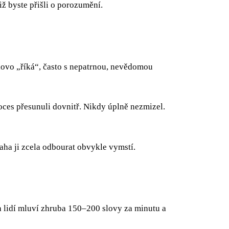
iž byste přišli o porozumění.
 slovo „říká“, často s nepatrnou, nevědomou
 proces přesunuli dovnitř. Nikdy úplně nezmizel.
aha ji zcela odbourat obvykle vymstí.
a lidí mluví zhruba 150–200 slovy za minutu a