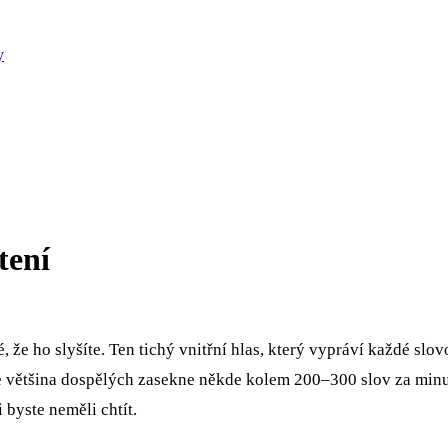
y
tení
že ho slyšíte. Ten tichý vnitřní hlas, který vypráví každé slovo
se většina dospělých zasekne někde kolem 200–300 slov za minu
byste neměli chtít.