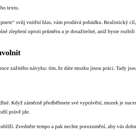
ho textu.
nete“ svůj vnitřní hlas, vám prodává pohádku. Realistický cíl, 
é zlepšení oproti průměru a je dosažitelné, aniž byste rozbil
uvolnit
uboce zažitého návyku: tím, že dáte mozku jinou práci. Tady jso
hodlné. Když záměrně předběhnete své vyprávění, mozek je nuce
dlí právě jde.
ublíží. Zvedněte tempo a pak nechte porozumění, aby vás dohn