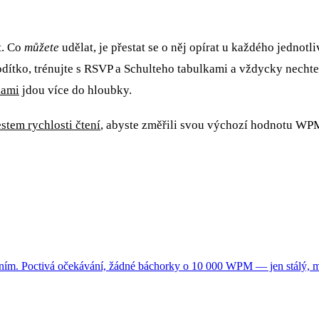
t. Co
můžete
udělat, je přestat se o něj opírat u každého jednotl
vodítko, trénujte s RSVP a Schulteho tabulkami a vždycky nech
dami
jdou více do hloubky.
stem rychlosti čtení
, abyste změřili svou výchozí hodnotu WPM
čením. Poctivá očekávání, žádné báchorky o 10 000 WPM — jen stálý, mě