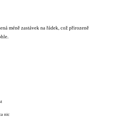
ná méně zastávek na řádek, což přirozeně
ohle.
st
a nic