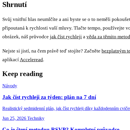
Shrnutí
Svůj vnitřní hlas neumlčíte a ani byste se o to neměli pokouše
připoutaná k rychlosti vaší mluvy. Tlačte tempo, používejte 
obrázek, náš průvodce
jak číst rychleji
a
věda za těmito meto
Nejste si jistí, na čem právě teď stojíte? Začněte
bezplatným te
aplikací
Acceleread
.
Keep reading
Návody
Jak číst rychleji za týden: plán na 7 dní
Realistický sedmidenní plán, jak číst rychleji díky každodenním cvi
Jun 25, 2026
Techniky
Co je čtení metodou RSVP? Kompletní průvodce