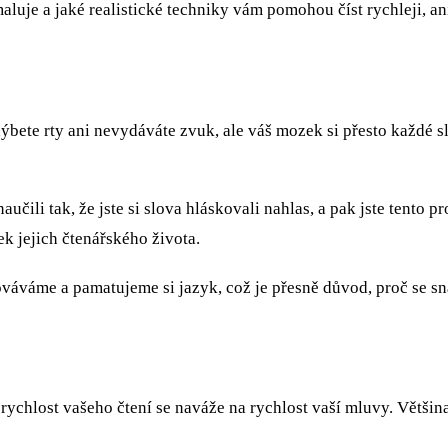
aluje a jaké realistické techniky vám pomohou číst rychleji, an
Nehýbete rty ani nevydáváte zvuk, ale váš mozek si přesto každé
 naučili tak, že jste si slova hláskovali nahlas, a pak jste tento
ek jejich čtenářského života.
ováváme a pamatujeme si jazyk, což je přesně důvod, proč se sn
rychlost vašeho čtení se naváže na rychlost vaší mluvy. Většin