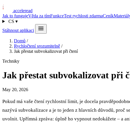
acceleread
Jak to funguje
Věda za tím
Funkce
Test rychlosti zdarma
Ceník
Materiál
CS
▾
Stáhnout aplikaci
Domů
/
Rychločtení srozumitelně
/
Jak přestat subvokalizovat při čtení
Techniky
Jak přestat subvokalizovat při č
May 20, 2026
Pokud má vaše čtení rychlostní limit, je docela pravděpodobné, 
nazývá subvokalizace a je to jeden z hlavních důvodů, proč 
uvolnit. Upřímná zpráva: úplně ho vypnout nedokážete – a ani 