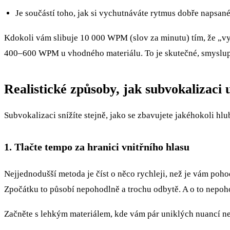
Je součástí toho, jak si vychutnáváte rytmus dobře napsané
Kdokoli vám slibuje 10 000 WPM (slov za minutu) tím, že „vyp
400–600 WPM u vhodného materiálu. To je skutečné, smyslupln
Realistické způsoby, jak subvokalizaci 
Subvokalizaci snížíte stejně, jako se zbavujete jakéhokoli hl
1. Tlačte tempo za hranici vnitřního hlasu
Nejjednodušší metoda je číst o něco rychleji, než je vám po
Zpočátku to působí nepohodlně a trochu odbytě. A o to nepoho
Začněte s lehkým materiálem, kde vám pár uniklých nuancí ne