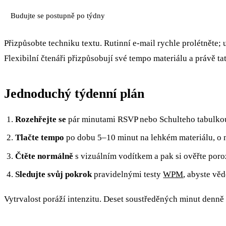
Budujte se postupně po týdny
Přizpůsobte techniku textu. Rutinní e-mail rychle prolétněte
Flexibilní čtenáři přizpůsobují své tempo materiálu a právě tat
Jednoduchý týdenní plán
Rozehřejte se
pár minutami RSVP nebo Schulteho tabulko
Tlačte tempo
po dobu 5–10 minut na lehkém materiálu, o n
Čtěte normálně
s vizuálním vodítkem a pak si ověřte por
Sledujte svůj pokrok
pravidelnými testy
WPM
, abyste věd
Vytrvalost poráží intenzitu. Deset soustředěných minut denně