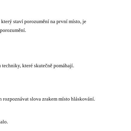
který staví porozumění na první místo, je
i porozumění.
u techniky, které skutečně pomáhají.
n rozpoznávat slova zrakem místo hláskování.
alo.