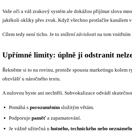
Vaše oči a váš zrakový systém ale dokážou přijímat slova mno
jakékoli okliky přes zvuk. Když všechno protlačíte kanálem vn
Cílem tedy není ticho. Je to
snížení závislosti
na tom vnitřním 
Upřímné limity: úplně ji odstranit nelz
Řekněme si to na rovinu, protože spousta marketingu kolem ryc
obzvlášť u náročného textu.
A nulovou byste ani nechtěli. Subvokalizace odvádí skutečnou
Pomáhá s
porozuměním
složitým větám.
Podporuje
paměť
a zapamatování.
Je vážně užitečná u
hutného, technického nebo neznáméh