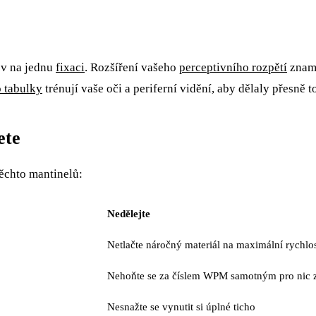
lov na jednu
fixaci
. Rozšíření vašeho
perceptivního rozpětí
zname
 tabulky
trénují vaše oči a periferní vidění, aby dělaly přesně t
ete
těchto mantinelů:
Nedělejte
Netlačte náročný materiál na maximální rychlo
Nehoňte se za číslem WPM samotným pro nic z
Nesnažte se vynutit si úplné ticho