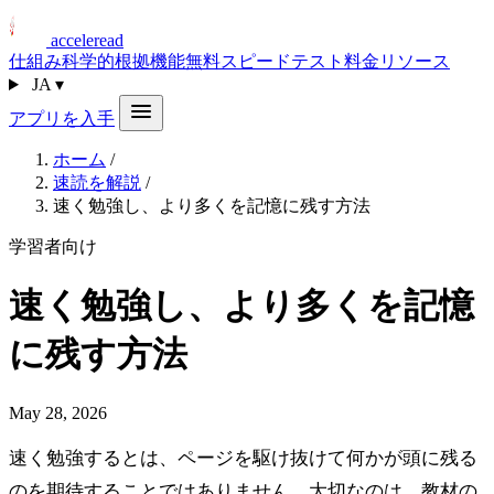
acceleread
仕組み
科学的根拠
機能
無料スピードテスト
料金
リソース
JA
▾
アプリを入手
ホーム
/
速読を解説
/
速く勉強し、より多くを記憶に残す方法
学習者向け
速く勉強し、より多くを記憶
に残す方法
May 28, 2026
速く勉強するとは、ページを駆け抜けて何かが頭に残る
のを期待することではありません。大切なのは、教材の