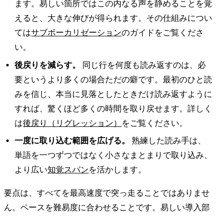
ます。易しい箇所ではこの内なる声を静めることを覚
えると、大きな伸びが得られます。その仕組みについ
ては
サブボーカリゼーション
のガイドをご覧くださ
い。
後戻りを減らす。
同じ行を何度も読み返すのは、必
要というより多くの場合ただの癖です。最初のひと読
みを信じ、本当に見落としたときだけ読み返すように
すれば、驚くほど多くの時間を取り戻せます。詳しく
は
後戻り（リグレッション）
をご覧ください。
一度に取り込む範囲を広げる。
熟練した読み手は、
単語を一つずつではなく小さなまとまりで取り込み、
より広い
知覚スパン
を活かします。
要点は、すべてを最高速度で突っ走ることではありませ
ん。ペースを難易度に合わせることです。易しい導入部