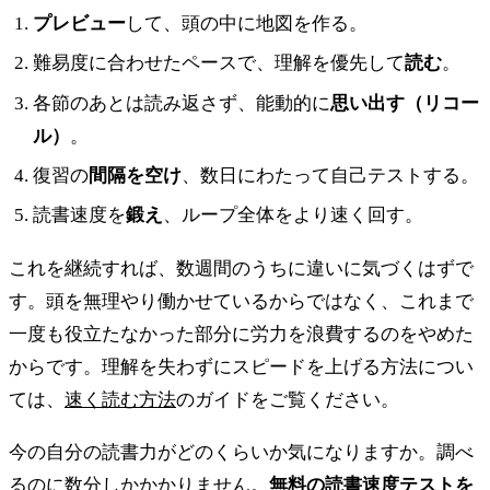
プレビュー
して、頭の中に地図を作る。
難易度に合わせたペースで、理解を優先して
読む
。
各節のあとは読み返さず、能動的に
思い出す（リコー
ル）
。
復習の
間隔を空け
、数日にわたって自己テストする。
読書速度を
鍛え
、ループ全体をより速く回す。
これを継続すれば、数週間のうちに違いに気づくはずで
す。頭を無理やり働かせているからではなく、これまで
一度も役立たなかった部分に労力を浪費するのをやめた
からです。理解を失わずにスピードを上げる方法につい
ては、
速く読む方法
のガイドをご覧ください。
今の自分の読書力がどのくらいか気になりますか。調べ
るのに数分しかかかりません。
無料の読書速度テストを