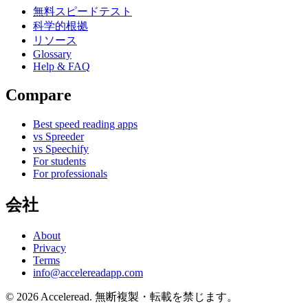
無料スピードテスト
科学的根拠
リソース
Glossary
Help & FAQ
Compare
Best speed reading apps
vs Spreeder
vs Speechify
For students
For professionals
会社
About
Privacy
Terms
info@accelereadapp.com
© 2026 Acceleread. 無断複製・転載を禁じます。