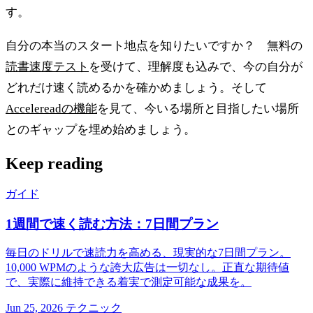
す。
自分の本当のスタート地点を知りたいですか？ 無料の
読書速度テスト
を受けて、理解度も込みで、今の自分が
どれだけ速く読めるかを確かめましょう。そして
Accelereadの機能
を見て、今いる場所と目指したい場所
とのギャップを埋め始めましょう。
Keep reading
ガイド
1週間で速く読む方法：7日間プラン
毎日のドリルで速読力を高める、現実的な7日間プラン。
10,000 WPMのような誇大広告は一切なし。正直な期待値
で、実際に維持できる着実で測定可能な成果を。
Jun 25, 2026
テクニック