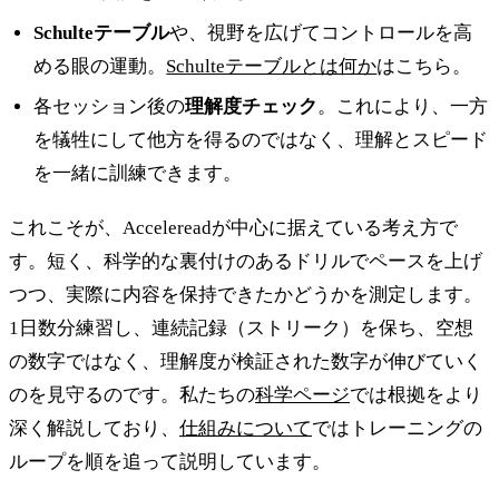
Schulteテーブル
や、視野を広げてコントロールを高
める眼の運動。
Schulteテーブルとは何か
はこちら。
各セッション後の
理解度チェック
。これにより、一方
を犠牲にして他方を得るのではなく、理解とスピード
を一緒に訓練できます。
これこそが、Accelereadが中心に据えている考え方で
す。短く、科学的な裏付けのあるドリルでペースを上げ
つつ、実際に内容を保持できたかどうかを測定します。
1日数分練習し、連続記録（ストリーク）を保ち、空想
の数字ではなく、理解度が検証された数字が伸びていく
のを見守るのです。私たちの
科学ページ
では根拠をより
深く解説しており、
仕組みについて
ではトレーニングの
ループを順を追って説明しています。