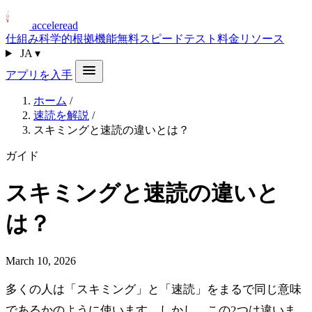
acceleread
仕組み
科学的根拠
機能
無料スピードテスト
料金
リソース
JA
▾
アプリを入手
ホーム
/
速読を解説
/
スキミングと速読の違いとは？
ガイド
スキミングと速読の違いと
は？
March 10, 2026
多くの人は「スキミング」と「速読」をまるで同じ意味
であるかのように使います。しかし、この2つは違いま