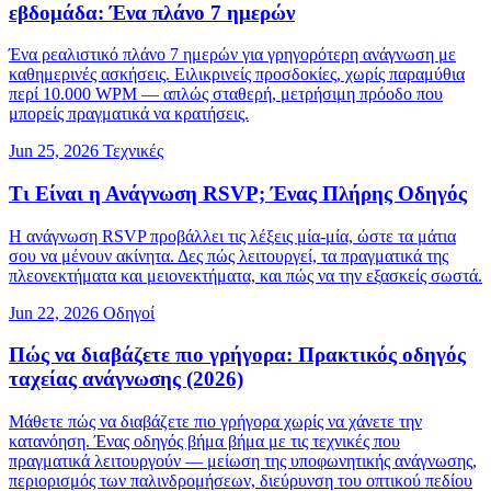
εβδομάδα: Ένα πλάνο 7 ημερών
Ένα ρεαλιστικό πλάνο 7 ημερών για γρηγορότερη ανάγνωση με
καθημερινές ασκήσεις. Ειλικρινείς προσδοκίες, χωρίς παραμύθια
περί 10.000 WPM — απλώς σταθερή, μετρήσιμη πρόοδο που
μπορείς πραγματικά να κρατήσεις.
Jun 25, 2026
Τεχνικές
Τι Είναι η Ανάγνωση RSVP; Ένας Πλήρης Οδηγός
Η ανάγνωση RSVP προβάλλει τις λέξεις μία-μία, ώστε τα μάτια
σου να μένουν ακίνητα. Δες πώς λειτουργεί, τα πραγματικά της
πλεονεκτήματα και μειονεκτήματα, και πώς να την εξασκείς σωστά.
Jun 22, 2026
Οδηγοί
Πώς να διαβάζετε πιο γρήγορα: Πρακτικός οδηγός
ταχείας ανάγνωσης (2026)
Μάθετε πώς να διαβάζετε πιο γρήγορα χωρίς να χάνετε την
κατανόηση. Ένας οδηγός βήμα βήμα με τις τεχνικές που
πραγματικά λειτουργούν — μείωση της υποφωνητικής ανάγνωσης,
περιορισμός των παλινδρομήσεων, διεύρυνση του οπτικού πεδίου