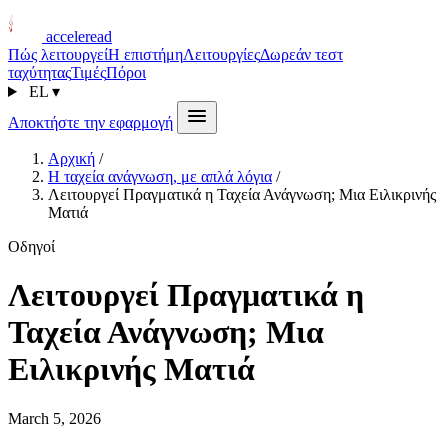
acceleread
Πώς λειτουργεί
Η επιστήμη
Λειτουργίες
Δωρεάν τεστ
ταχύτητας
Τιμές
Πόροι
EL
▾
Αποκτήστε την εφαρμογή
Αρχική
/
Η ταχεία ανάγνωση, με απλά λόγια
/
Λειτουργεί Πραγματικά η Ταχεία Ανάγνωση; Μια Ειλικρινής
Ματιά
Οδηγοί
Λειτουργεί Πραγματικά η
Ταχεία Ανάγνωση; Μια
Ειλικρινής Ματιά
March 5, 2026