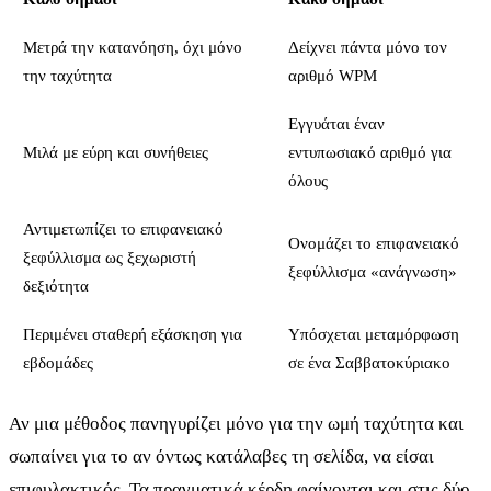
Μετρά την κατανόηση, όχι μόνο
Δείχνει πάντα μόνο τον
την ταχύτητα
αριθμό WPM
Εγγυάται έναν
Μιλά με εύρη και συνήθειες
εντυπωσιακό αριθμό για
όλους
Αντιμετωπίζει το επιφανειακό
Ονομάζει το επιφανειακό
ξεφύλλισμα ως ξεχωριστή
ξεφύλλισμα «ανάγνωση»
δεξιότητα
Περιμένει σταθερή εξάσκηση για
Υπόσχεται μεταμόρφωση
εβδομάδες
σε ένα Σαββατοκύριακο
Αν μια μέθοδος πανηγυρίζει μόνο για την ωμή ταχύτητα και
σωπαίνει για το αν όντως κατάλαβες τη σελίδα, να είσαι
επιφυλακτικός. Τα πραγματικά κέρδη φαίνονται και στις δύο