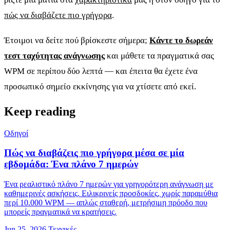
πώς να διαβάζετε πιο γρήγορα
.
Έτοιμοι να δείτε πού βρίσκεστε σήμερα;
Κάντε το δωρεάν
τεστ ταχύτητας ανάγνωσης
και μάθετε τα πραγματικά σας
WPM σε περίπου δύο λεπτά — και έπειτα θα έχετε ένα
προσωπικό σημείο εκκίνησης για να χτίσετε από εκεί.
Keep reading
Οδηγοί
Πώς να διαβάζεις πιο γρήγορα μέσα σε μία
εβδομάδα: Ένα πλάνο 7 ημερών
Ένα ρεαλιστικό πλάνο 7 ημερών για γρηγορότερη ανάγνωση με
καθημερινές ασκήσεις. Ειλικρινείς προσδοκίες, χωρίς παραμύθια
περί 10.000 WPM — απλώς σταθερή, μετρήσιμη πρόοδο που
μπορείς πραγματικά να κρατήσεις.
Jun 25, 2026
Τεχνικές