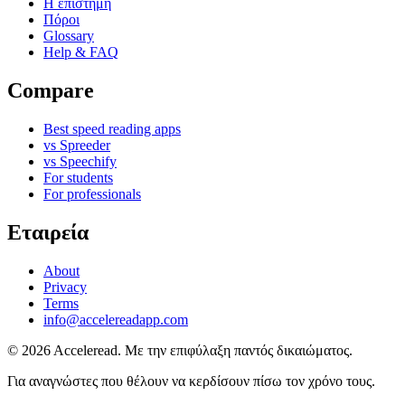
Η επιστήμη
Πόροι
Glossary
Help & FAQ
Compare
Best speed reading apps
vs Spreeder
vs Speechify
For students
For professionals
Εταιρεία
About
Privacy
Terms
info@accelereadapp.com
© 2026 Acceleread. Με την επιφύλαξη παντός δικαιώματος.
Για αναγνώστες που θέλουν να κερδίσουν πίσω τον χρόνο τους.