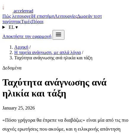
acceleread
Πώς λειτουργεί
Η επιστήμη
Λειτουργίες
Δωρεάν τεστ
ταχύτητας
Τιμές
Πόροι
EL
▾
Αποκτήστε την εφαρμογή
Αρχική
/
Η ταχεία ανάγνωση, με απλά λόγια
/
Ταχύτητα ανάγνωσης ανά ηλικία και τάξη
Δεδομένα
Ταχύτητα ανάγνωσης ανά
ηλικία και τάξη
January 25, 2026
«Πόσο γρήγορα θα έπρεπε να διαβάζω;» είναι μία από τις πιο
συχνές ερωτήσεις που ακούμε, και η ειλικρινής απάντηση