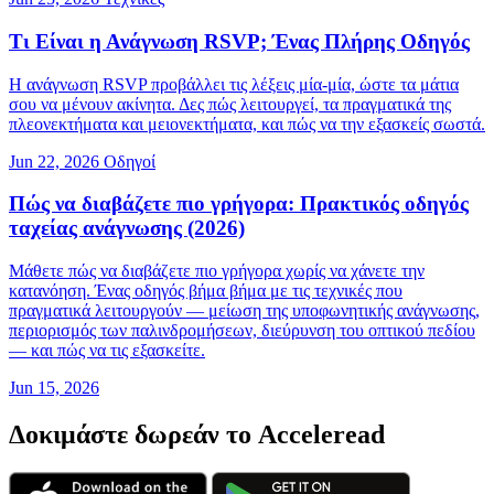
Τι Είναι η Ανάγνωση RSVP; Ένας Πλήρης Οδηγός
Η ανάγνωση RSVP προβάλλει τις λέξεις μία-μία, ώστε τα μάτια
σου να μένουν ακίνητα. Δες πώς λειτουργεί, τα πραγματικά της
πλεονεκτήματα και μειονεκτήματα, και πώς να την εξασκείς σωστά.
Jun 22, 2026
Οδηγοί
Πώς να διαβάζετε πιο γρήγορα: Πρακτικός οδηγός
ταχείας ανάγνωσης (2026)
Μάθετε πώς να διαβάζετε πιο γρήγορα χωρίς να χάνετε την
κατανόηση. Ένας οδηγός βήμα βήμα με τις τεχνικές που
πραγματικά λειτουργούν — μείωση της υποφωνητικής ανάγνωσης,
περιορισμός των παλινδρομήσεων, διεύρυνση του οπτικού πεδίου
— και πώς να τις εξασκείτε.
Jun 15, 2026
Δοκιμάστε δωρεάν το Acceleread